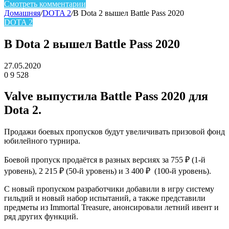
Смотреть комментарии
Домашняя
/
DOTA 2
/
В Dota 2 вышел Battle Pass 2020
DOTA 2
В Dota 2 вышел Battle Pass 2020
27.05.2020
0
9 528
Facebook
Twitter
LinkedIn
Valve выпустила Battle Pass 2020 для
Dota 2.
Продажи боевых пропусков будут увеличивать призовой фонд
юбилейного турнира.
Боевой пропуск продаётся в разных версиях за 755 ₽ (1-й
уровень), 2 215 ₽ (50-й уровень) и 3 400 ₽ (100-й уровень).
С новый пропуском разработчики добавили в игру систему
гильдий и новый набор испытаний, а также представили
предметы из Immortal Treasure, анонсировали летний ивент и
ряд других функций.