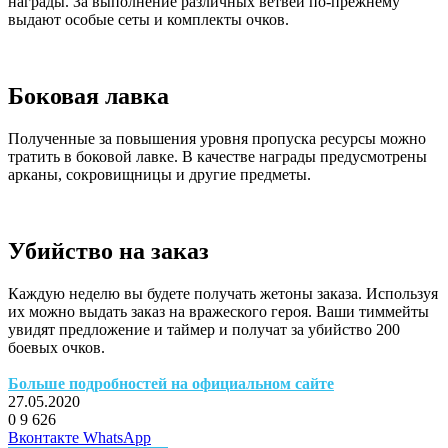
награды. За выполнение различных ветвей по-прежнему
выдают особые сеты и комплекты очков.
Боковая лавка
Полученные за повышения уровня пропуска ресурсы можно
тратить в боковой лавке. В качестве награды предусмотрены
арканы, сокровищницы и другие предметы.
Убийство на заказ
Каждую неделю вы будете получать жетоны заказа. Используя
их можно выдать заказ на вражеского героя. Ваши тиммейты
увидят предложение и таймер и получат за убийство 200
боевых очков.
Больше подробностей на официальном сайте
27.05.2020
0
9 626
Facebook
Twitter
LinkedIn
Telegram
Вконтакте
WhatsApp