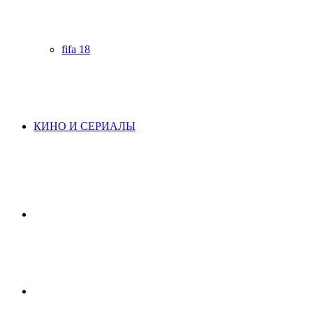
fifa 18
КИНО И СЕРИАЛЫ
Начните
поиск
Switch