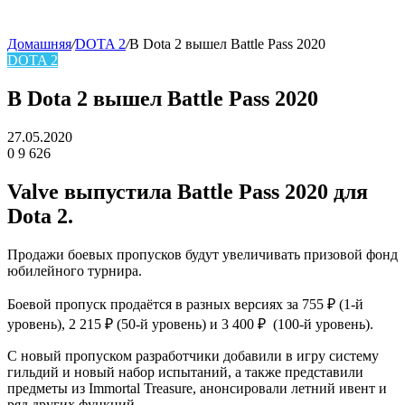
Домашняя
/
DOTA 2
/
В Dota 2 вышел Battle Pass 2020
DOTA 2
skin
В Dota 2 вышел Battle Pass 2020
27.05.2020
0
9 626
Facebook
Twitter
LinkedIn
Valve выпустила Battle Pass 2020 для
Dota 2.
Продажи боевых пропусков будут увеличивать призовой фонд
юбилейного турнира.
Боевой пропуск продаётся в разных версиях за 755 ₽ (1-й
уровень), 2 215 ₽ (50-й уровень) и 3 400 ₽ (100-й уровень).
С новый пропуском разработчики добавили в игру систему
гильдий и новый набор испытаний, а также представили
предметы из Immortal Treasure, анонсировали летний ивент и
ряд других функций.