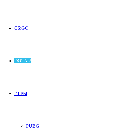
CS:GO
DOTA 2
ИГРЫ
PUBG