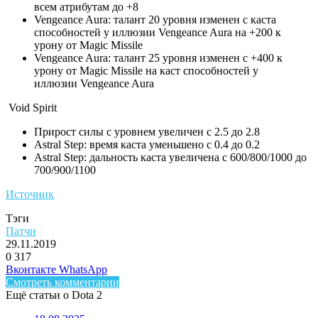
всем атрибутам до +8
Vengeance Aura: талант 20 уровня изменен с каста
способностей у иллюзии Vengeance Aura на +200 к
урону от Magic Missile
Vengeance Aura: талант 25 уровня изменен с +400 к
урону от Magic Missile на каст способностей у
иллюзии Vengeance Aura
Void Spirit
Прирост силы с уровнем увеличен с 2.5 до 2.8
Astral Step: время каста уменьшено с 0.4 до 0.2
Astral Step: дальность каста увеличена с 600/800/1000 до
700/900/1100
Источник
Тэги
Патчи
29.11.2019
0
317
Facebook
Twitter
LinkedIn
Telegram
Вконтакте
WhatsApp
Смотреть комментарии
Ещё статьи о Dota 2