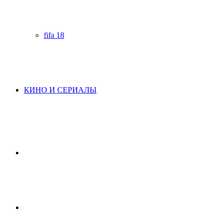
fifa 18
КИНО И СЕРИАЛЫ
Начните
поиск
Switch