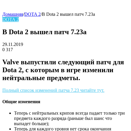
Домашняя
/
DOTA 2
/
В Dota 2 вышел патч 7.23a
DOTA 2
skin
В Dota 2 вышел патч 7.23a
29.11.2019
0
317
Facebook
Twitter
LinkedIn
Valve выпустили следующий патч для
Dota 2, с которым в игре изменили
нейтральные предметы.
Полный список изменений патча 7.23 читайте тут.
Общие изменения
Теперь с нейтральных крипов всегда падает только три
предмета каждого разряда (раньше был шанс что
выпадет больше);
Теперь для каждого уровня нет срока окончания