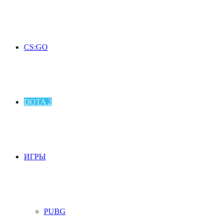
CS:GO
DOTA 2
ИГРЫ
PUBG