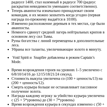
радиусе 1400, стал наземный в радиусе 700 (радиус
раскрытия невидимости уменьшен соответственно).
Теперь аванпосты изначально принадлежат своим
командам, и их можно захватить когда угодно (первая
награда по-прежнему выдаётся в 10:00).
Изменено расположение деревьев в тех местах, где были
аванпосты.
Немного сдвинут средний лагерь нейтральных крипов в
основном лесу сил Тьмы.
Руны богатства с линий перемещены в дополнительные
леса.
Убраны все таланты, увеличивающие золото в минуту.
Void Spirit и Snapfire добавлены в режим Captain’s
Mode.
Время возрождения героев на уровнях 1–5 увеличено с
6/8/10/14/16 до 12/15/18/21/24 секунд.
Стоимость выкупа увеличена со (100 + ценность/13) на
(200 + ценность/12).
Смерть курьера больше не останавливает пассивное
получение золота.
Награда каждому игроку за убийство курьера увеличена
с (25 + 5*уровень) до (30 + 7*уровень)
Время возрождения курьера в секундах изменено с (50 +