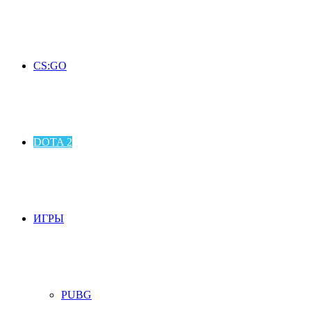
CS:GO
DOTA 2
ИГРЫ
PUBG