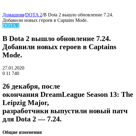
Домашняя
/
DOTA 2
/
В Dota 2 вышло обновление 7.24.
Добавили новых героев в Captains Mode.
skin
DOTA 2
В Dota 2 вышло обновление 7.24.
Добавили новых героев в Captains
Mode.
27.01.2020
0
11 740
Facebook
Twitter
LinkedIn
26 декабря, после
окончания DreamLeague Season 13: The
Leipzig Major,
разработчики выпустили новый патч
для Dota 2 — 7.24.
Общие изменения