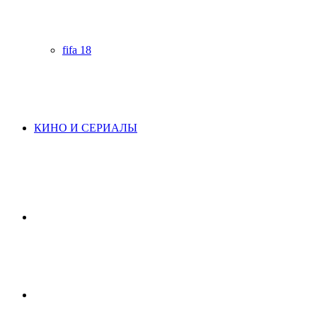
fifa 18
КИНО И СЕРИАЛЫ
Начните
поиск
Switch