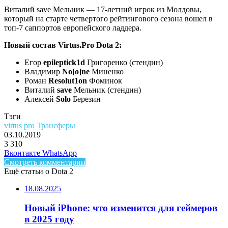
Виталий save Мельник — 17-летний игрок из Молдовы,
который на старте четвертого рейтингового сезона вошел в
топ-7 саппортов европейского ладдера.
Новый состав Virtus.Pro Dota 2:
Егор
epileptic
k
1d
Григоренко (стендин)
Владимир
No[o]ne
Миненко
Роман
Resolut1on
Фоминок
Виталий
save
Мельник (стендин)
Алексей
Solo
Березин
Тэги
virtus pro
Трансферы
03.10.2019
3
310
Facebook
Twitter
LinkedIn
Telegram
Вконтакте
WhatsApp
Смотреть комментарии
Ещё статьи о Dota 2
18.08.2025
Новый iPhone: что изменится для геймеров
в 2025 году