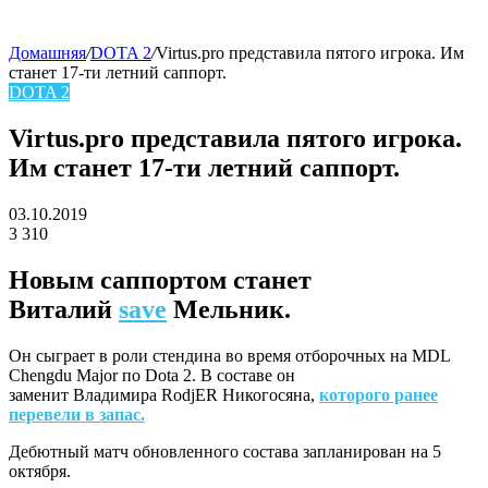
Домашняя
/
DOTA 2
/
Virtus.pro представила пятого игрока. Им
станет 17-ти летний саппорт.
skin
DOTA 2
Virtus.pro представила пятого игрока.
Им станет 17-ти летний саппорт.
03.10.2019
3
310
Facebook
Twitter
LinkedIn
Новым саппортом станет
Виталий
save
Мельник.
Он сыграет в роли стендина во время отборочных на MDL
Chengdu Major по Dota 2. В составе он
заменит Владимира RodjER Никогосяна,
которого ранее
перевели в запас.
Дебютный матч обновленного состава запланирован на 5
октября.