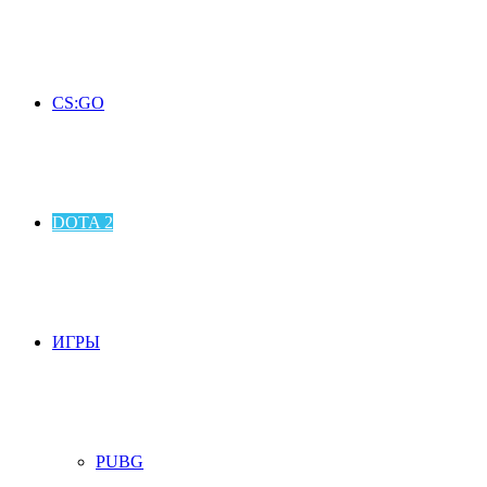
CS:GO
DOTA 2
ИГРЫ
PUBG