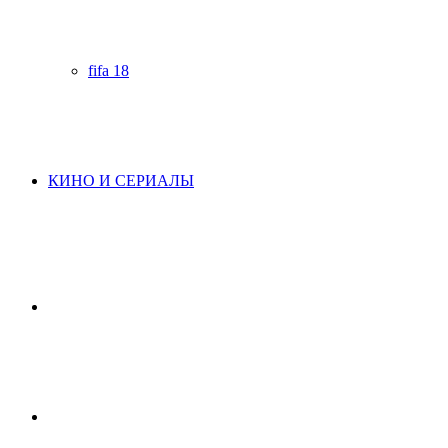
fifa 18
КИНО И СЕРИАЛЫ
Начните
поиск
Switch