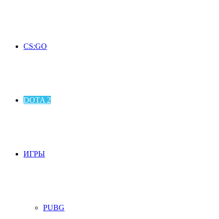
CS:GO
DOTA 2
ИГРЫ
PUBG