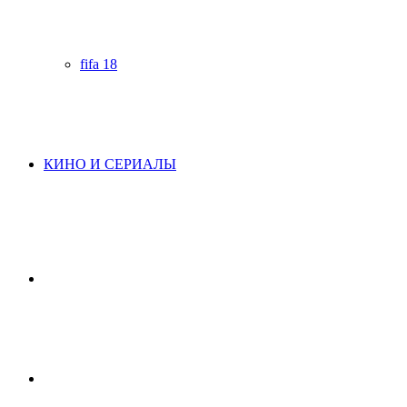
fifa 18
КИНО И СЕРИАЛЫ
Начните
поиск
Switch