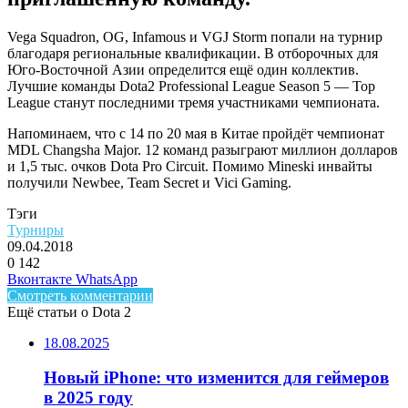
Vega Squadron, OG, Infamous и VGJ Storm попали на турнир
благодаря региональные квалификации. В отборочных для
Юго-Восточной Азии определится ещё один коллектив.
Лучшие команды Dota2 Professional League Season 5 — Top
League станут последними тремя участниками чемпионата.
Напоминаем, что с 14 по 20 мая в Китае пройдёт чемпионат
MDL Changsha Major. 12 команд разыграют миллион долларов
и 1,5 тыс. очков Dota Pro Circuit. Помимо Mineski инвайты
получили
Newbee
,
Team Secret
и
Vici Gaming
.
Тэги
Турниры
09.04.2018
0
142
Facebook
Twitter
LinkedIn
Telegram
Вконтакте
WhatsApp
Смотреть комментарии
Ещё статьи о Dota 2
18.08.2025
Новый iPhone: что изменится для геймеров
в 2025 году