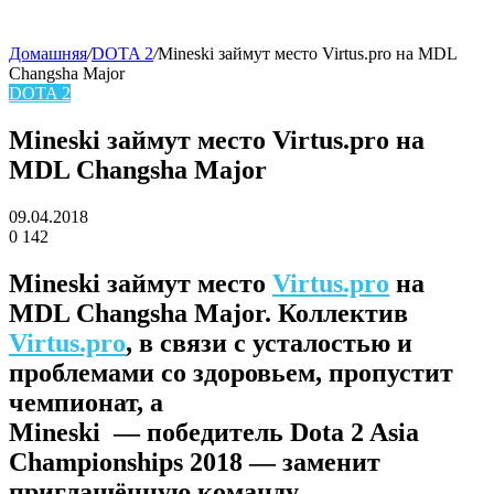
Домашняя
/
DOTA 2
/
Mineski займут место Virtus.pro на MDL
Changsha Major
skin
DOTA 2
Mineski займут место Virtus.pro на
MDL Changsha Major
09.04.2018
0
142
Facebook
Twitter
LinkedIn
Mineski займут место
Virtus.pro
на
MDL Changsha Major. Коллектив
Virtus.pro
, в связи с усталостью и
проблемами со здоровьем, пропустит
чемпионат, а
Mineski — победитель Dota 2 Asia
Championships 2018 — заменит
приглашённую команду.