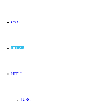
CS:GO
DOTA 2
ИГРЫ
PUBG