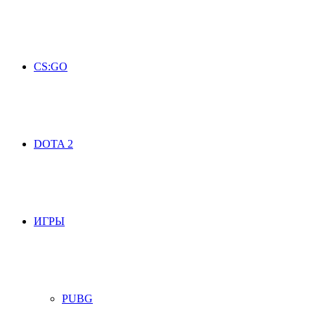
CS:GO
DOTA 2
ИГРЫ
PUBG