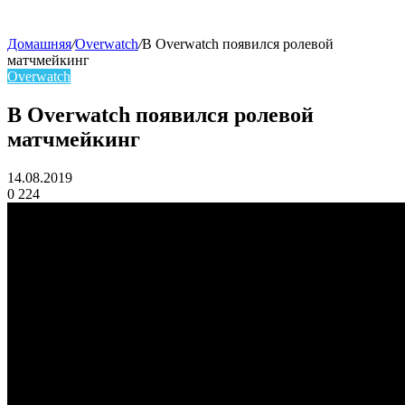
Домашняя
/
Overwatch
/
В Overwatch появился ролевой
матчмейкинг
skin
Overwatch
В Overwatch появился ролевой
матчмейкинг
14.08.2019
0
224
Facebook
Twitter
LinkedIn