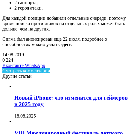
2 саппорта;
2 героя атаки.
Для каждой позиции добавили отдельные очереди, поэтому
время поиска противников на отдельных ролях может быть
дольше, чем на других.
Сигма был анонсирован еще 22 июля, подробнее о
способностях можно узнать
здесь
14.08.2019
0
224
Facebook
Twitter
LinkedIn
Telegram
Вконтакте
WhatsApp
Смотреть комментарии
Другие статьи
Новый iPhone: что изменится для геймеров
в 2025 году
18.08.2025
VIII Международный фестиваль детского