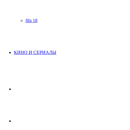
fifa 18
КИНО И СЕРИАЛЫ
Начните
поиск
Switch