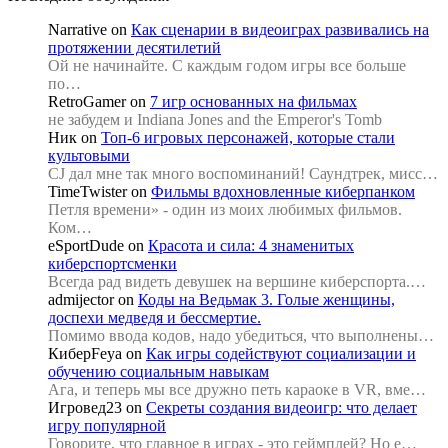
Narrative
on
Как сценарии в видеоиграх развивались на
протяжении десятилетий
Ой не начинайте. С каждым годом игры все больше
по…
RetroGamer
on
7 игр основанных на фильмах
не забудем и Indiana Jones and the Emperor's Tomb
Ник
on
Топ-6 игровых персонажей, которые стали
культовыми
CJ дал мне так много воспоминаний! Саундтрек, мисс…
TimeTwister
on
Фильмы вдохновленные киберпанком
Петля времени» - один из моих любимых фильмов.
Ком…
eSportDude
on
Красота и сила: 4 знаменитых
киберспортсменки
Всегда рад видеть девушек на вершине киберспорта.…
admijector
on
Коды на Ведьмак 3. Голые женщины,
доспехи медведя и бессмертие.
Помимо ввода кодов, надо убедиться, что выполнены…
КиберFeya
on
Как игры содействуют социализации и
обучению социальным навыкам
Ага, и теперь мы все дружно петь караоке в VR, вме…
Игровед23
on
Секреты создания видеоигр: что делает
игру популярной
Говорите, что главное в играх - это геймплей? Но е…