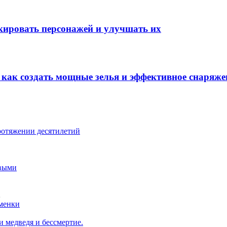
окировать персонажей и улучшать их
: как создать мощные зелья и эффективное снаряже
ротяжении десятилетий
овыми
…
сменки
 медведя и бессмертие.