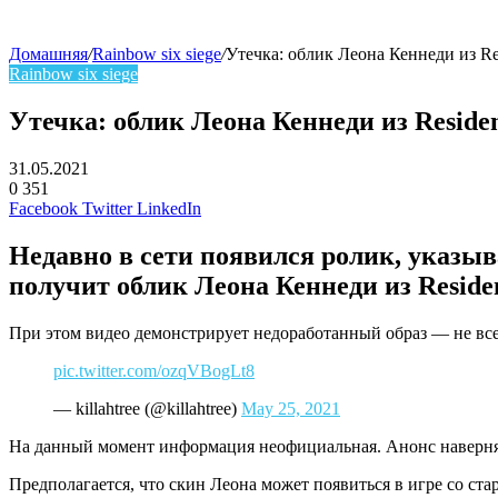
Домашняя
/
Rainbow six siege
/
Утечка: облик Леона Кеннеди из Res
Rainbow six siege
Утечка: облик Леона Кеннеди из Resident
31.05.2021
0
351
Facebook
Twitter
LinkedIn
Недавно в сети появился ролик, указыв
получит облик Леона Кеннеди из Resident
При этом видео демонстрирует недоработанный образ — не вс
pic.twitter.com/ozqVBogLt8
— killahtree (@killahtree)
May 25, 2021
На данный момент информация неофициальная. Анонс наверня
Предполагается, что скин Леона может появиться в игре со ста