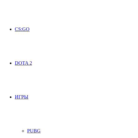
CS:GO
DOTA 2
ИГРЫ
PUBG