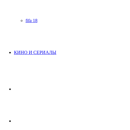
fifa 18
КИНО И СЕРИАЛЫ
Начните
поиск
Switch