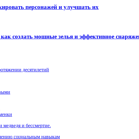
окировать персонажей и улучшать их
: как создать мощные зелья и эффективное снаряже
ротяжении десятилетий
овыми
…
сменки
 медведя и бессмертие.
учению социальным навыкам