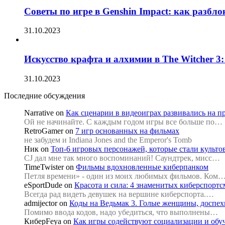
Советы по игре в Genshin Impact: как разбл
31.10.2023
Искусство крафта и алхимии в The Witcher 3
31.10.2023
Последние обсуждения
Narrative
on
Как сценарии в видеоиграх развивались на п
Ой не начинайте. С каждым годом игры все больше по…
RetroGamer
on
7 игр основанных на фильмах
не забудем и Indiana Jones and the Emperor's Tomb
Ник
on
Топ-6 игровых персонажей, которые стали культ
CJ дал мне так много воспоминаний! Саундтрек, мисс…
TimeTwister
on
Фильмы вдохновленные киберпанком
Петля времени» - один из моих любимых фильмов. Ком
eSportDude
on
Красота и сила: 4 знаменитых киберспорт
Всегда рад видеть девушек на вершине киберспорта.…
admijector
on
Коды на Ведьмак 3. Голые женщины, доспехи
Помимо ввода кодов, надо убедиться, что выполнены…
КиберFeya
on
Как игры содействуют социализации и об