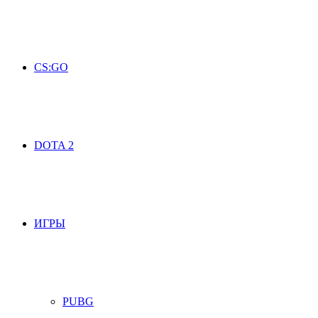
CS:GO
DOTA 2
ИГРЫ
PUBG