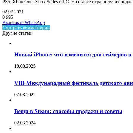
PS5, Xbox One, Xbox Series и PC. На старте игра получит подд
02.07.2021
0
995
Facebook
Twitter
LinkedIn
Telegram
Вконтакте
WhatsApp
Смотреть комментарии
Другие статьи
Новый iPhone: что изменится для геймеров в 
18.08.2025
VIII Международный фестиваль детского ан
07.08.2025
Вещи в Steam: способы продажи и советы
02.03.2024