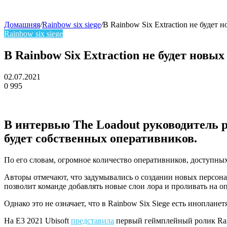
Домашняя
/
Rainbow six siege
/
В Rainbow Six Extraction не будет
Rainbow six siege
skin
В Rainbow Six Extraction не будет новы
02.07.2021
0
995
Facebook
Twitter
LinkedIn
В интервью The Loadout руководитель ра
будет собственных оперативников.
По его словам, огромное количество оперативников, доступных 
Авторы отмечают, что задумывались о создании новых персона
позволит команде добавлять новые слои лора и проливать на о
Однако это не означает, что в Rainbow Six Siege есть инопланет
На E3 2021 Ubisoft
представила
первый геймплейный ролик Rainb