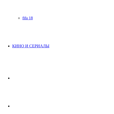
fifa 18
КИНО И СЕРИАЛЫ
Начните
поиск
Switch