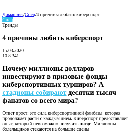
Домашняя
/
Спец
/
4 причины любить киберспорт
Спец
skin
Тренды
4 причины любить киберспорт
15.03.2020
10
8 341
Facebook
Twitter
LinkedIn
Почему миллионы долларов
инвестируют в призовые фонды
киберспортивных турниров? А
стадионы собирают
десятки тысяч
фанатов со всего мира?
Ответ прост: это сила киберспортивной фанбазы, которая
продолжает расти с каждым днём.
Киберспорт предоставляет
опыт, который невозможно получить нигде.
Миллионы
болельщиков стекаются на большие сцены.