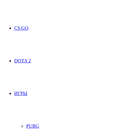
CS:GO
DOTA 2
ИГРЫ
PUBG