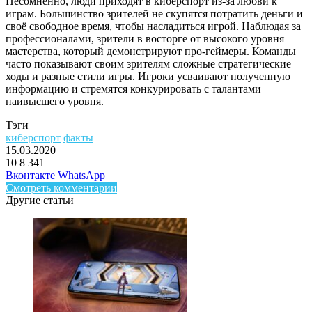
Несомненно, люди приходят в киберспорт из-за любви к
играм. Большинство зрителей не скупятся потратить деньги и
своё свободное время, чтобы насладиться игрой.
Наблюдая за
профессионалами, зрители в восторге от высокого уровня
мастерства, который демонстрируют про-геймеры
. Команды
часто показывают своим зрителям сложные стратегические
ходы и разные стили игры. Игроки усваивают полученную
информацию и стремятся конкурировать с талантами
наивысшего уровня.
Тэги
киберспорт
факты
15.03.2020
10
8 341
Facebook
Twitter
LinkedIn
Telegram
Вконтакте
WhatsApp
Смотреть комментарии
Другие статьи