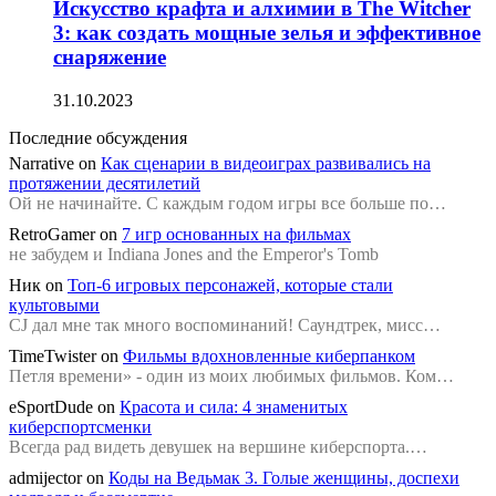
Искусство крафта и алхимии в The Witcher
3: как создать мощные зелья и эффективное
снаряжение
31.10.2023
Последние обсуждения
Narrative
on
Как сценарии в видеоиграх развивались на
протяжении десятилетий
Ой не начинайте. С каждым годом игры все больше по…
RetroGamer
on
7 игр основанных на фильмах
не забудем и Indiana Jones and the Emperor's Tomb
Ник
on
Топ-6 игровых персонажей, которые стали
культовыми
CJ дал мне так много воспоминаний! Саундтрек, мисс…
TimeTwister
on
Фильмы вдохновленные киберпанком
Петля времени» - один из моих любимых фильмов. Ком…
eSportDude
on
Красота и сила: 4 знаменитых
киберспортсменки
Всегда рад видеть девушек на вершине киберспорта.…
admijector
on
Коды на Ведьмак 3. Голые женщины, доспехи