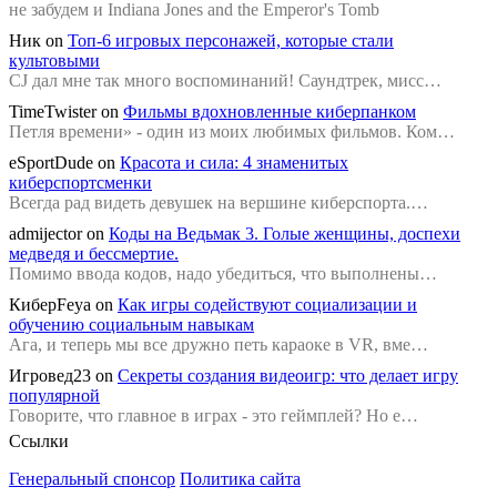
не забудем и Indiana Jones and the Emperor's Tomb
Ник
on
Топ-6 игровых персонажей, которые стали
культовыми
CJ дал мне так много воспоминаний! Саундтрек, мисс…
TimeTwister
on
Фильмы вдохновленные киберпанком
Петля времени» - один из моих любимых фильмов. Ком…
eSportDude
on
Красота и сила: 4 знаменитых
киберспортсменки
Всегда рад видеть девушек на вершине киберспорта.…
admijector
on
Коды на Ведьмак 3. Голые женщины, доспехи
медведя и бессмертие.
Помимо ввода кодов, надо убедиться, что выполнены…
КиберFeya
on
Как игры содействуют социализации и
обучению социальным навыкам
Ага, и теперь мы все дружно петь караоке в VR, вме…
Игровед23
on
Секреты создания видеоигр: что делает игру
популярной
Говорите, что главное в играх - это геймплей? Но е…
Ссылки
Генеральный спонсор
Политика сайта