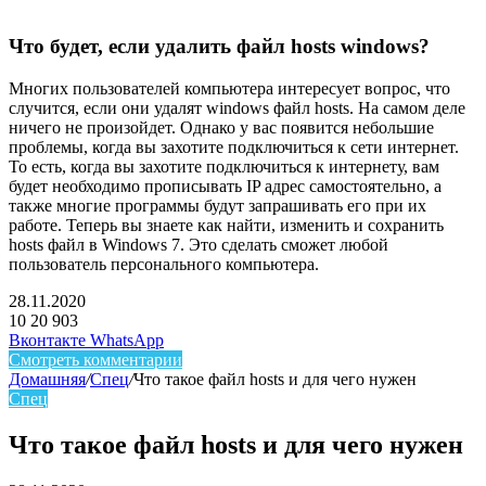
Что будет, если удалить файл hosts windows?
Многих пользователей компьютера интересует вопрос, что
случится, если они удалят windows файл hosts. На самом деле
ничего не произойдет. Однако у вас появится небольшие
проблемы, когда вы захотите подключиться к сети интернет.
То есть, когда вы захотите подключиться к интернету, вам
будет необходимо прописывать IP адрес самостоятельно, а
также многие программы будут запрашивать его при их
работе. Теперь вы знаете как найти, изменить и сохранить
hosts файл в Windows 7. Это сделать сможет любой
пользователь персонального компьютера.
28.11.2020
10
20 903
Facebook
Twitter
LinkedIn
Telegram
Вконтакте
WhatsApp
Смотреть комментарии
Домашняя
/
Спец
/
Что такое файл hosts и для чего нужен
Спец
Что такое файл hosts и для чего нужен