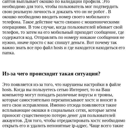
сайтов выплывает окошко по валидации профиля. Это
необходимо для того, чтобы пользователь мог подтвердить
свою реальную личность и доказать что он не робот . В
окошко необходимо вводить номер своего мобильного
телефона. Такое действие часто связано с мошенническими
операциями. В том случае, когда пользователей вбивает свой
телефон, то затем на его мобильный приходит сообщение, где
содержатся код. Отправлять по номеру никакие сообщения не
нужно, иначе просто с вас спишут деньги. Вот почему так
важно знать все про файл hosts и где находится находиться его
папка.
Из-за чего происходит такая ситуация?
Это появляется из-за того, что нарушены настройки в файле
hosts. Когда вы пользуетесь сетью Интернет, то на Ваш
компьютер могут попадать различные вирусы и трояны,
которые самостоятельно перезаписывают хостс и вносят в
него свои исправления. Именно отсюда появляются такие
всплывающие окошки в социальных сетях, которые затем
приносят существенную потерю денег для пользователей
аккаунтов. Для того, чтобы отредактировать хостс необходимо
открыть его и удалить непонятные ip-адрес. Чаще всего такие