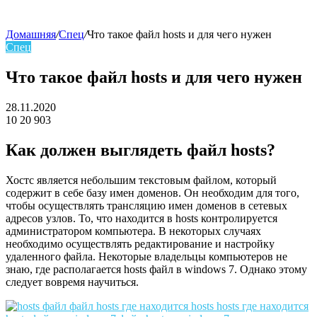
Домашняя
/
Спец
/
Что такое файл hosts и для чего нужен
Спец
skin
Что такое файл hosts и для чего нужен
28.11.2020
10
20 903
Facebook
Twitter
LinkedIn
Как должен выглядеть файл hosts?
Хостс является небольшим текстовым файлом, который
содержит в себе базу имен доменов. Он необходим для того,
чтобы осуществлять трансляцию имен доменов в сетевых
адресов узлов. То, что находится в hosts контролируется
администратором компьютера. В некоторых случаях
необходимо осуществлять редактирование и настройку
удаленного файла. Некоторые владельцы компьютеров не
знаю, где располагается hosts файл в windows 7. Однако этому
следует вовремя научиться.