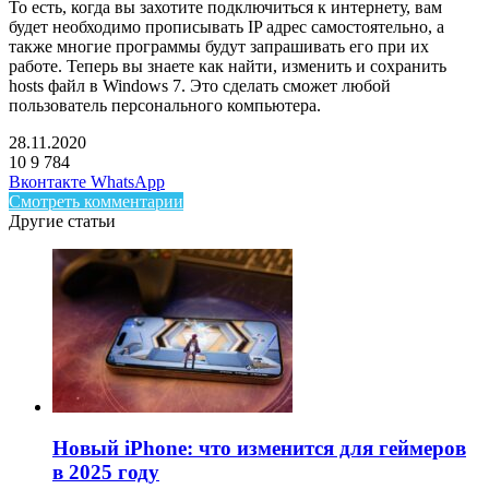
То есть, когда вы захотите подключиться к интернету, вам
будет необходимо прописывать IP адрес самостоятельно, а
также многие программы будут запрашивать его при их
работе. Теперь вы знаете как найти, изменить и сохранить
hosts файл в Windows 7. Это сделать сможет любой
пользователь персонального компьютера.
28.11.2020
10
9 784
Facebook
Twitter
LinkedIn
Telegram
Вконтакте
WhatsApp
Смотреть комментарии
Другие статьи
Новый iPhone: что изменится для геймеров
в 2025 году