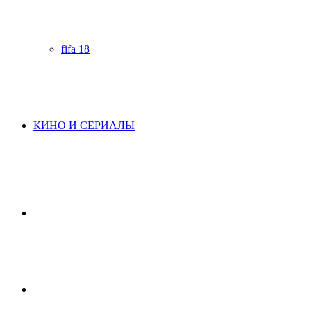
fifa 18
КИНО И СЕРИАЛЫ
Начните
поиск
Switch