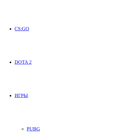
CS:GO
DOTA 2
ИГРЫ
PUBG