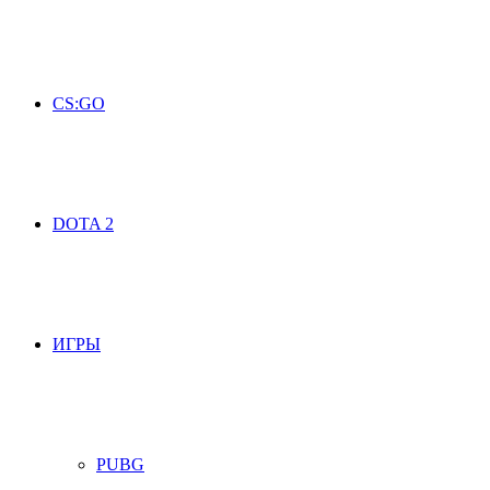
CS:GO
DOTA 2
ИГРЫ
PUBG