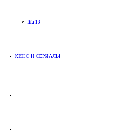
fifa 18
КИНО И СЕРИАЛЫ
Начните
поиск
Switch