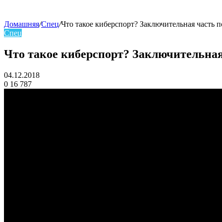
Домашняя
/
Спец
/
Что такое киберспорт? Заключительная часть п
Спец
skin
Что такое киберспорт? Заключительная
04.12.2018
0
16 787
Facebook
Twitter
LinkedIn