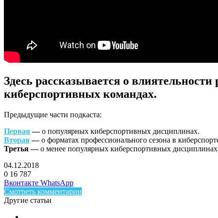
Здесь рассказывается о влиятельности
киберспортивных командах.
Предыдущие части подкаста:
Первая
—
о популярных киберспортивных дисциплинах.
Вторая
—
о форматах профессионального сезона в киберспорт
Третья —
о менее популярных киберспортивных дисциплинах,
04.12.2018
0
16 787
Facebook
Twitter
LinkedIn
Telegram
Вконтакте
WhatsApp
Смотреть комментарии
Другие статьи