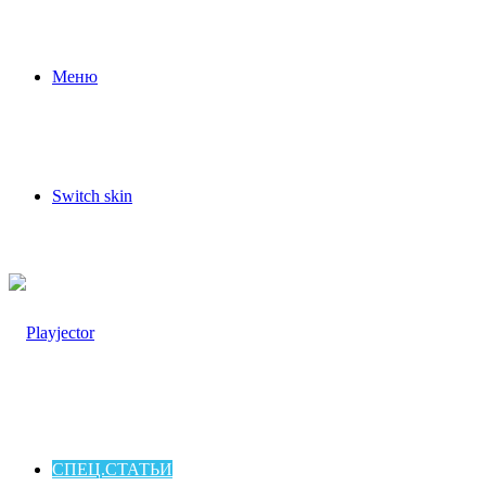
Меню
Switch skin
СПЕЦ.СТАТЬИ