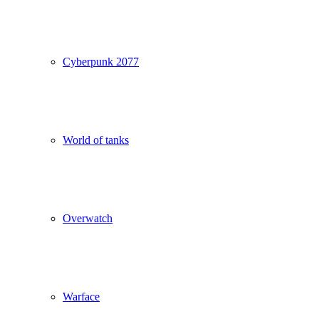
Cyberpunk 2077
World of tanks
Overwatch
Warface