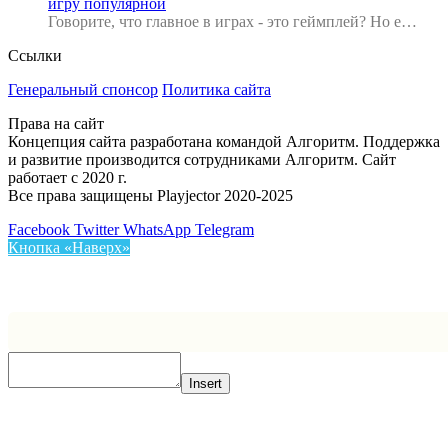
игру популярной
Говорите, что главное в играх - это геймплей? Но е…
Ссылки
Генеральный спонсор
Политика сайта
Права на сайт
Концепция сайта разработана командой Алгоритм. Поддержка
и развитие производится сотрудниками Алгоритм. Сайт
работает с 2020 г.
Все права защищены Playjector 2020-2025
Facebook
Twitter
WhatsApp
Telegram
Кнопка «Наверх»
Insert