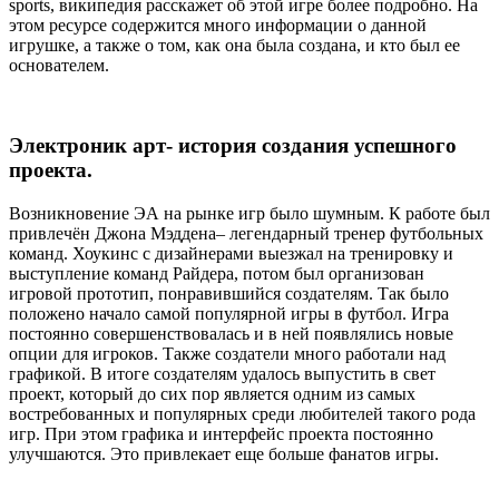
sports, википедия расскажет об этой игре более подробно. На
этом ресурсе содержится много информации о данной
игрушке, а также о том, как она была создана
,
и кто был ее
основателем.
Электроник арт- история создания успешного
проекта.
Возникновение ЭА на рынке игр было шумным. К работе был
привлечён Джона Мэддена– легендарный тренер футбольных
команд. Хоукинс с дизайнерами выезжал на тренировку и
выступление команд Райдера, потом был организован
игровой прототип, понравившийся создателям. Так было
положено начало самой популярной игры в футбол. Игра
постоянно совершенствовалась и в ней появлялись новые
опции для игроков. Также создатели много работали над
графикой. В итоге создателям удалось выпустить в свет
проект, который до сих пор является одним из самых
востребованных и популярных среди любителей такого рода
игр. При этом графика и интерфейс проекта постоянно
улучшаются. Это привлекает еще больше фанатов игры.