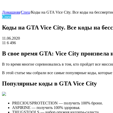
Домашняя
/
Спец
/
Коды на GTA Vice City. Все коды на бессмерти
Спец
skin
Коды на GTA Vice City. Все коды на бес
11.06.2020
11
6 496
Facebook
Twitter
LinkedIn
В свое время GTA: Vice City произвела
В то время многие соревновались в том, кто пройдет все мисси
В этой статье мы собрали все самые популярные коды, которые 
Популярные коды в GTA Vice City
PRECIOUSPROTECTION — получить 100% брони.
ASPIRINE — получить 100% здоровья.
THUGSTOOLS — набор оружия киллера-садиста.