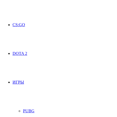
CS:GO
DOTA 2
ИГРЫ
PUBG