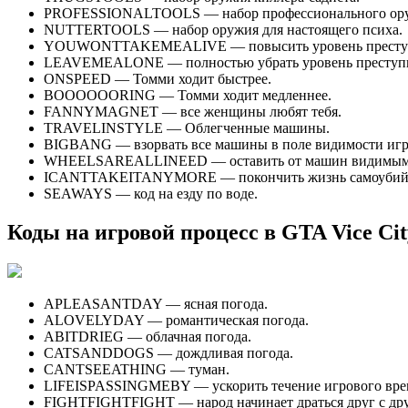
PROFESSIONALTOOLS — набор профессионального оруж
NUTTERTOOLS — набор оружия для настоящего психа.
YOUWONTTAKEMEALIVE — повысить уровень преступн
LEAVEMEALONE — полностью убрать уровень преступнос
ONSPEED — Томми ходит быстрее.
BOOOOOORING — Томми ходит медленнее.
FANNYMAGNET — все женщины любят тебя.
TRAVELINSTYLE — Облегченные машины.
BIGBANG — взорвать все машины в поле видимости игр
WHEELSAREALLINEED — оставить от машин видимыми
ICANTTAKEITANYMORE — покончить жизнь самоубий
SEAWAYS — код на езду по воде.
Коды на игровой процесс в GTA Vice Cit
APLEASANTDAY — ясная погода.
ALOVELYDAY — романтическая погода.
ABITDRIEG — облачная погода.
CATSANDDOGS — дождливая погода.
CANTSEEATHING — туман.
LIFEISPASSINGMEBY — ускорить течение игрового вре
FIGHTFIGHTFIGHT — народ начинает драться друг с др