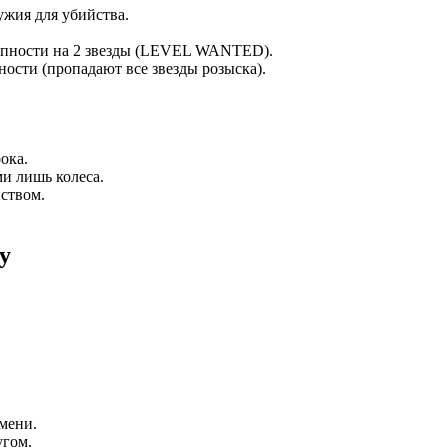
ия для убийства.
ости на 2 звезды (LEVEL WANTED).
ти (пропадают все звезды розыска).
ока.
 лишь колеса.
ством.
y
мени.
угом.