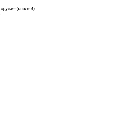
ужие (опасно!)
.