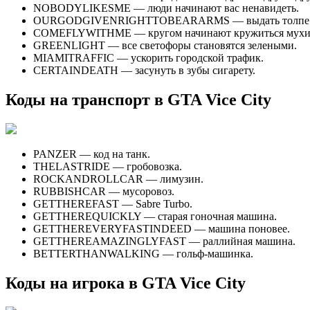
NOBODYLIKESME — люди начинают вас ненавидеть.
OURGODGIVENRIGHTTOBEARARMS — выдать толпе ор
COMEFLYWITHME — кругом начинают кружиться мухи
GREENLIGHT — все светофоры становятся зелеными.
MIAMITRAFFIC — ускорить городской трафик.
CERTAINDEATH — засунуть в зубы сигарету.
Коды на транспорт в GTA Vice City
PANZER — код на танк.
THELASTRIDE — гробовозка.
ROCKANDROLLCAR — лимузин.
RUBBISHCAR — мусоровоз.
GETTHEREFAST — Sabre Turbo.
GETTHEREQUICKLY — старая гоночная машина.
GETTHEREVERYFASTINDEED — машина поновее.
GETTHEREAMAZINGLYFAST — раллийная машина.
BETTERTHANWALKING — гольф-машинка.
Коды на игрока в GTA Vice City