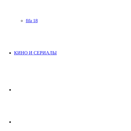
fifa 18
КИНО И СЕРИАЛЫ
Начните
поиск
Switch