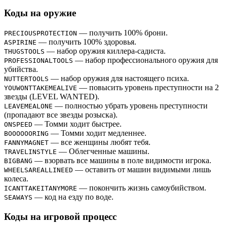
Коды на оружие
— получить 100% брони.
PRECIOUSPROTECTION
— получить 100% здоровья.
ASPIRINE
— набор оружия киллера-садиста.
THUGSTOOLS
— набор профессионального оружия для
PROFESSIONALTOOLS
убийства.
— набор оружия для настоящего психа.
NUTTERTOOLS
— повысить уровень преступности на 2
YOUWONTTAKEMEALIVE
звезды (LEVEL WANTED).
— полностью убрать уровень преступности
LEAVEMEALONE
(пропадают все звезды розыска).
— Томми ходит быстрее.
ONSPEED
— Томми ходит медленнее.
BOOOOOORING
— все женщины любят тебя.
FANNYMAGNET
— Облегченные машины.
TRAVELINSTYLE
— взорвать все машины в поле видимости игрока.
BIGBANG
— оставить от машин видимыми лишь
WHEELSAREALLINEED
колеса.
— покончить жизнь самоубийством.
ICANTTAKEITANYMORE
— код на езду по воде.
SEAWAYS
Коды на игровой процесс