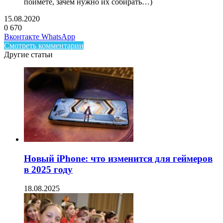
поймете, зачем нужно их собирать…)
15.08.2020
0
670
Facebook
Twitter
LinkedIn
Telegram
Вконтакте
WhatsApp
Смотреть комментарии
Другие статьи
Новый iPhone: что изменится для геймеров
в 2025 году
18.08.2025