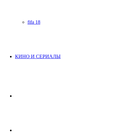
fifa 18
КИНО И СЕРИАЛЫ
Начните
поиск
Switch