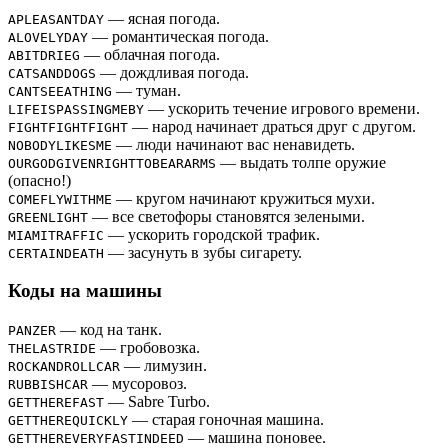
— ясная погода.
APLEASANTDAY
— романтическая погода.
ALOVELYDAY
— облачная погода.
ABITDRIEG
— дождливая погода.
CATSANDDOGS
— туман.
CANTSEEATHING
— ускорить течение игрового времени.
LIFEISPASSINGMEBY
— народ начинает драться друг с другом.
FIGHTFIGHTFIGHT
— люди начинают вас ненавидеть.
NOBODYLIKESME
— выдать толпе оружие
OURGODGIVENRIGHTTOBEARARMS
(опасно!)
— кругом начинают кружиться мухи.
COMEFLYWITHME
— все светофоры становятся зелеными.
GREENLIGHT
— ускорить городской трафик.
MIAMITRAFFIC
— засунуть в зубы сигарету.
CERTAINDEATH
Коды на машины
— код на танк.
PANZER
— гробовозка.
THELASTRIDE
— лимузин.
ROCKANDROLLCAR
— мусоровоз.
RUBBISHCAR
— Sabre Turbo.
GETTHEREFAST
— старая гоночная машина.
GETTHEREQUICKLY
— машина поновее.
GETTHEREVERYFASTINDEED