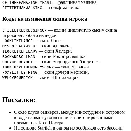
— раллийная машина.
GETTHEREAMAZINGLYFAST
— гольф-машинка.
BETTERTHANWALKING
Коды на изменение скина игрока
— код на цикличную смену скина
STILLLIKEDRESSINGUP
игрока на любого из педов.
— скин Ланса.
LOOKLIKELANCE
— скин адвоката.
MYSONISALAWYER
— скин Хилари.
ILOOKLIKEHILARY
— скин Рок’н’рольщика.
ROCKANDROLLMAN
— скин «однорукого бандита».
ONEARMEDBANDIT
— скин мафиози.
IDONTHAVETHEMONEYSONNY
— скин дочери мафиози.
FOXYLITTLETHING
— скин «Шотландца».
WELOVEOURDICK
Пасхалки:
Около клуба байкеров, между киностудией и островом,
в воде плавает утопленник с забетонированными
ногами а ля Коза Ностра.
На острове Starfich в одном из особняков есть бассейн