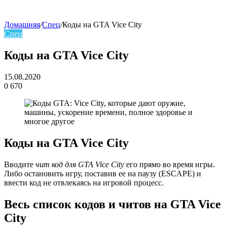
Домашняя
/
Спец
/
Коды на GTA Vice City
Спец
skin
Коды на GTA Vice City
15.08.2020
0
670
Facebook
Twitter
LinkedIn
Коды на GTA Vice City
Вводите
чит код для GTA Vice City
его прямо во время игры.
Либо остановить игру, поставив ее на паузу (ESCAPE) и
ввести код не отвлекаясь на игровой процесс.
Весь список кодов и читов на GTA Vice
City