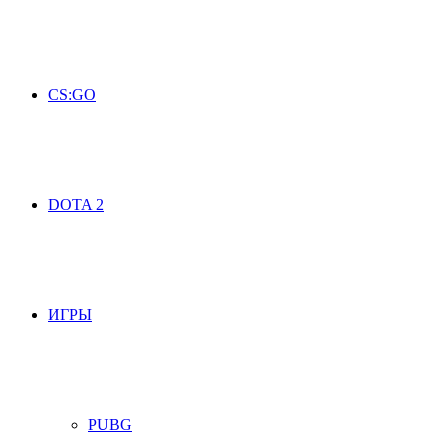
CS:GO
DOTA 2
ИГРЫ
PUBG