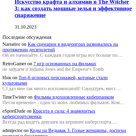
Искусство крафта и алхимии в The Witcher
3: как создать мощные зелья и эффективное
снаряжение
31.10.2023
Последние обсуждения
Narrative
on
Как сценарии в видеоиграх развивались на
протяжении десятилетий
Ой не начинайте. С каждым годом игры все больше по…
RetroGamer
on
7 игр основанных на фильмах
не забудем и Indiana Jones and the Emperor's Tomb
Ник
on
Топ-6 игровых персонажей, которые стали
культовыми
CJ дал мне так много воспоминаний! Саундтрек, мисс…
TimeTwister
on
Фильмы вдохновленные киберпанком
Петля времени» - один из моих любимых фильмов. Ком…
eSportDude
on
Красота и сила: 4 знаменитых
киберспортсменки
Всегда рад видеть девушек на вершине киберспорта.…
admijector
on
Коды на Ведьмак 3. Голые женщины, доспехи
медведя и бессмертие.