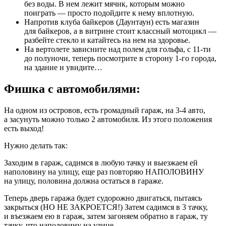
без воды. В нем лежит мячик, которым можно
поиграть — просто подойдите к нему вплотную.
Напротив клуба байкеров (Даунтаун) есть магазин
для байкеров, а в витрине стоит классный мотоцикл —
разбейте стекло и катайтесь на нем на здоровье.
На вертолете зависните над полем для гольфа, с 11-ти
до полуночи, теперь посмотрите в сторону 1-го города,
на здание и увидите…
Фишка с автомобилями:
На одном из островов, есть громадный гараж, на 3-4 авто,
а засунуть можно только 2 автомобиля. Из этого положения
есть выход!
Нужно делать так:
Заходим в гараж, садимся в любую тачку и выезжаем ей
наполовину на улицу, еще раз повторяю НАПОЛОВИНУ
на улицу, половина должна остаться в гараже.
Теперь дверь гаража будет судорожно двигаться, пытаясь
закрыться (НО НЕ ЗАКРОЕТСЯ!) Затем садимся в 3 тачку,
и въезжаем ею в гараж, затем загоняем обратно в гараж, ту
тачку, что наполовину на улице.