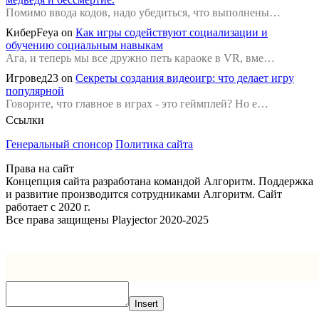
Помимо ввода кодов, надо убедиться, что выполнены…
КиберFeya
on
Как игры содействуют социализации и
обучению социальным навыкам
Ага, и теперь мы все дружно петь караоке в VR, вме…
Игровед23
on
Секреты создания видеоигр: что делает игру
популярной
Говорите, что главное в играх - это геймплей? Но е…
Ссылки
Генеральный спонсор
Политика сайта
Права на сайт
Концепция сайта разработана командой Алгоритм. Поддержка
и развитие производится сотрудниками Алгоритм. Сайт
работает с 2020 г.
Все права защищены Playjector 2020-2025
Facebook
Twitter
WhatsApp
Telegram
Кнопка
«Наверх»
Insert