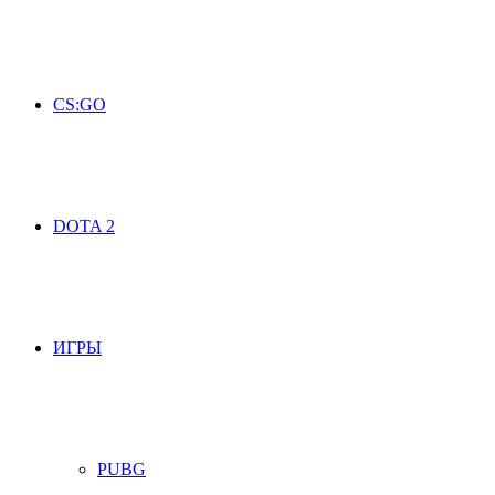
CS:GO
DOTA 2
ИГРЫ
PUBG