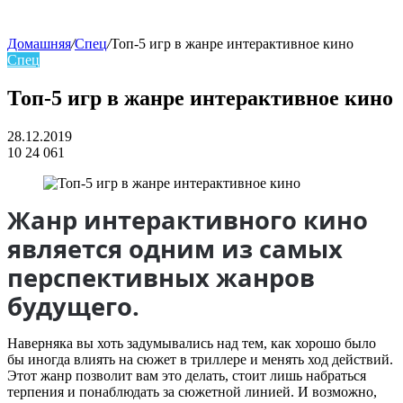
Домашняя
/
Спец
/
Топ-5 игр в жанре интерактивное кино
Спец
skin
Топ-5 игр в жанре интерактивное кино
28.12.2019
10
24 061
Facebook
Twitter
LinkedIn
Жанр интерактивного кино
является одним из самых
перспективных жанров
будущего.
Наверняка вы хоть задумывались над тем, как хорошо было
бы иногда влиять на сюжет в триллере и менять ход действий.
Этот жанр позволит вам это делать, стоит лишь набраться
терпения и понаблюдать за сюжетной линией. И возможно,