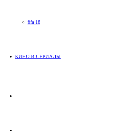
fifa 18
КИНО И СЕРИАЛЫ
Начните
поиск
Switch