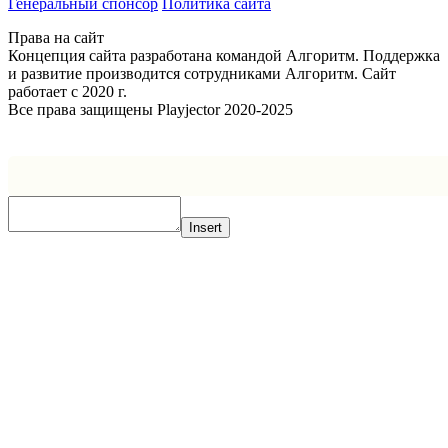
Генеральный спонсор
Политика сайта
Права на сайт
Концепция сайта разработана командой Алгоритм. Поддержка
и развитие производится сотрудниками Алгоритм. Сайт
работает с 2020 г.
Все права защищены Playjector 2020-2025
Facebook
Twitter
WhatsApp
Telegram
Кнопка
«Наверх»
Insert