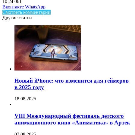
10
24 061
Facebook
Twitter
LinkedIn
Telegram
Вконтакте
WhatsApp
Смотреть комментарии
Другие статьи
Новый iPhone: что изменится для геймеров
в 2025 году
18.08.2025
VIII Международный фестиваль детского
анимационного кино «Аниматика» в Артек
07.08.2025