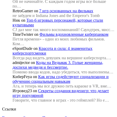
Ой не начинайте. С каждым годом игры все больше
по…
RetroGamer
on
7 игр основанных на фильмах
не забудем и Indiana Jones and the Emperor's Tomb
Ник
on
Топ-6 игровых персонажей, которые стали
культовыми
CJ дал мне так много воспоминаний! Саундтрек, мисс…
TimeTwister
on
Фильмы вдохновленные киберпанком
Петля времени» - один из моих любимых фильмов.
Ком…
eSportDude
on
Красота и сила: 4 знаменитых
киберспортсменки
Всегда рад видеть девушек на вершине киберспорта.…
admijector
on
Коды на Ведьмак 3. Голые женщины,
доспехи медведя и бессмертие.
Помимо ввода кодов, надо убедиться, что выполнены…
КиберFeya
on
Как игры содействуют социализации и
обучению социальным навыкам
Ага, и теперь мы все дружно петь караоке в VR, вме…
Игровед23
on
Секреты создания видеоигр: что делает
игру популярной
Говорите, что главное в играх - это геймплей? Но е…
Ссылки