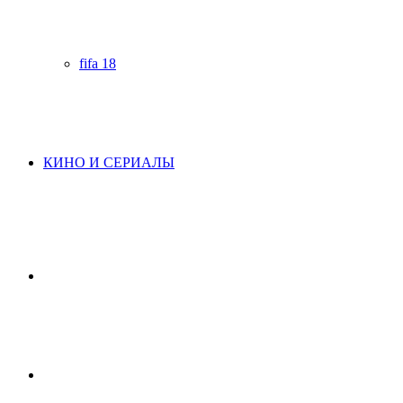
fifa 18
КИНО И СЕРИАЛЫ
Начните
поиск
Switch