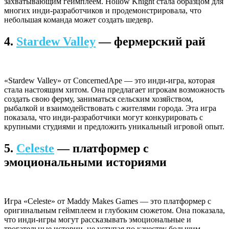
захватывающим геймплеем. Hollow Knight стала образцом для
многих инди-разработчиков и продемонстрировала, что
небольшая команда может создать шедевр.
4.
Stardew Valley
— фермерский рай
«Stardew Valley» от ConcernedApe — это инди-игра, которая
стала настоящим хитом. Она предлагает игрокам возможность
создать свою ферму, заниматься сельским хозяйством,
рыбалкой и взаимодействовать с жителями города. Эта игра
показала, что инди-разработчики могут конкурировать с
крупными студиями и предложить уникальный игровой опыт.
5.
Celeste
— платформер с
эмоциональными историями
Игра «Celeste» от Maddy Makes Games — это платформер с
оригинальным геймплеем и глубоким сюжетом. Она показала,
что инди-игры могут рассказывать эмоциональные и
трогательные истории, не уступая по качеству большим