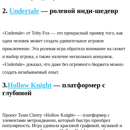
2.
Undertale
— ролевой инди-шедевр
«Undertale» от Toby Fox — это прекрасный пример того, как
один человек может создать удивительное игровое
приключение. Эта ролевая игра обратила внимание на сюжет
и выбор игрока, а также наличие нескольких концовок.
«Undertale» доказал, что даже без огромного бюджета можно
создать незабываемый опыт.
3.
Hollow Knight
— платформер с
глубиной
Проект Team Cherry «Hollow Knight» — платформер с
элементами метроидвании, который быстро приобрел
популярность. Игра удивила красивой графикой, музыкой и