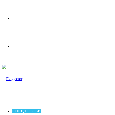
Меню
Switch
skin
СПЕЦ.СТАТЬИ