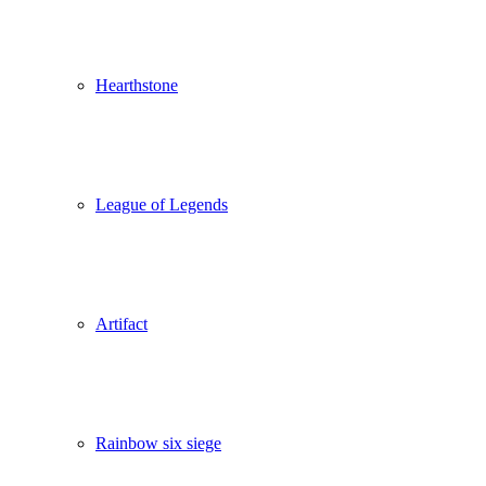
Hearthstone
League of Legends
Artifact
Rainbow six siege