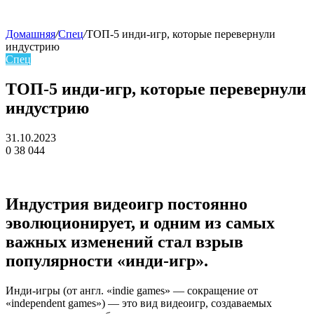
Домашняя
/
Спец
/
ТОП-5 инди-игр, которые перевернули
индустрию
skin
Спец
ТОП-5 инди-игр, которые перевернули
индустрию
31.10.2023
0
38 044
Facebook
Twitter
LinkedIn
Индустрия видеоигр постоянно
эволюционирует, и одним из самых
важных изменений стал взрыв
популярности «инди-игр».
Инди-игры (от англ. «indie games» — сокращение от
«independent games») — это вид видеоигр, создаваемых