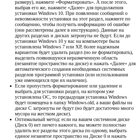
размеру), нажмите «Форматировать». А после этого,
выбрав его же, нажмите «Далее» для продолжения
установки Windows 10. При появлении сообщений о
невозможности установки на этот раздел, нажмите по
сообщению, чтобы получить информацию об ошибке
(они рассмотрены далее в инструкции). Данные на
других разделах и дисках затронуты не будут. Если до
установки Windows 10 у вас на компьютере была
установлена Windows 7 или XP, более надежным
вариантом будет удалить раздел (но не форматировать),
выделить появившуюся неразмеченную область
(незанятое пространство на диске) и нажать «Далее» для
автоматического создания необходимых системных
разделов программой установки (или использования
уже имеющихся при их наличии).
Если пропустить форматирование или удаление и
выбрать для установки раздел, на котором уже
установлена ОС, то предыдущая установка Windows
будет помещена в папку Windows.old, а ваши файлы на
диске C затронуты не будут (но будет достаточно много
мусора на жестком диске).
Оптимальный метод: если на вашем системном диске
(Диск 0) нет ничего важного, вы можете полностью
удалить все разделы этого диска по одному, выбрать
единое незанятое пространство на Диске 0 и нажать