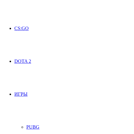
CS:GO
DOTA 2
ИГРЫ
PUBG