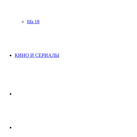
fifa 18
КИНО И СЕРИАЛЫ
Начните
поиск
Switch