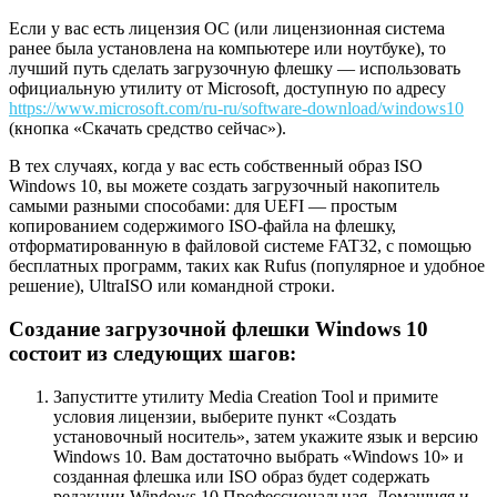
Если у вас есть лицензия ОС (или лицензионная система
ранее была установлена на компьютере или ноутбуке), то
лучший путь сделать загрузочную флешку — использовать
официальную утилиту от Microsoft, доступную по адресу
https://www.microsoft.com/ru-ru/software-download/windows10
(кнопка «Скачать средство сейчас»).
В тех случаях, когда у вас есть собственный образ ISO
Windows 10, вы можете создать загрузочный накопитель
самыми разными способами: для UEFI — простым
копированием содержимого ISO-файла на флешку,
отформатированную в файловой системе FAT32, с помощью
бесплатных программ, таких как Rufus (популярное и удобное
решение), UltraISO или командной строки.
Создание загрузочной флешки Windows 10
состоит из следующих шагов:
Запуститте утилиту Media Creation Tool и примите
условия лицензии,
выберите пункт «Создать
установочный носитель»
, затем укажите язык и версию
Windows 10. Вам достаточно выбрать «Windows 10» и
созданная флешка или ISO образ будет содержать
редакции Windows 10 Профессиональная, Домашняя и