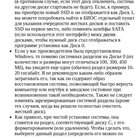
(в противном случае, если этот диск отключить, система
на другом диске стартовать не будет). Если, к примеру,
вы приобрели новый SSD и он отображается как Диск 1,
вы можете попробовать найти в БИОС отдельный пункт
для указания очередности жестких дисков и поставить
SSD на первое место, либо поменять шлейфы SATA
(если используется этот интерфейс) межу двумя
дисками, чтобы нужный диск стал отображаться в
программе установки как Диск 0.
Если у вас производителем была предустановлена
Windows, то помимо системных разделов на Диске 0 (их
количество и размеры могут отличаться 100, 300, 450
Мб), вы увидите еще один (обычно) раздел размером 10-
20 гигабайт. Я не рекомендую каким-либо образом
затрагивать его, так как он содержит образ
восстановления системы, позволяющий быстро вернуть
компьютер или ноутбук в заводское состояние при
возникновении такой необходимости. Также не следует
изменять зарезервированные системой разделы (кроме
тех случаев, когда вы решили полностью очистить
жесткий диск).
Как правило, при чистой установке системы, она
ставится на раздел, соответствующий диску C, с его
форматированием (или удалением). Чтобы сделать это,
выберите данный раздел (определить его можно по