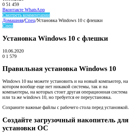
0
51 459
Facebook
Twitter
LinkedIn
Telegram
Вконтакте
WhatsApp
Смотреть комментарии
Домашняя
/
Спец
/
Установка Windows 10 с флешки
Спец
Установка Windows 10 с флешки
10.06.2020
0
1 579
Facebook
Twitter
LinkedIn
Правильная установка Windows 10
Windows 10 вы можете установить и на новый компьютер, на
котором вообще еще нет никакой системы, так и на
компьютеры, на которых стоит другая операционная система
или та же windows 10, но требуется ее переустановка.
Сохраните важные файлы с рабочего стола перед установкой.
Создайте загрузочный накопитель для
установки ОС