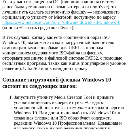
Если у вас есть лицензия ОС (или лицензионная система
ранее была установлена на компьютере или ноутбуке), то
лучший путь сделать загрузочную флешку — использовать
официальную утилиту от Microsoft, доступную по адресу
https://www.microsoft.com/ru-ru/software-download/windows10
(кнопка «Скачать средство сейчас»).
В тех случаях, когда у вас есть собственный образ ISO
Windows 10, вы можете создать загрузочный накопитель
самыми разными способами: для UEFI — простым
копированием содержимого ISO-файла на флешку,
отформатированную в файловой системе FAT32, с помощью
бесплатных программ, таких как Rufus (популярное и удобное
решение), UltraISO или командной строки.
Создание загрузочной флешки Windows 10
состоит из следующих шагов:
Запуститте утилиту Media Creation Tool и примите
условия лицензии,
выберите пункт «Создать
установочный носитель»
, затем укажите язык и версию
Windows 10. Вам достаточно выбрать «Windows 10» и
созданная флешка или ISO образ будет содержать
редакции Windows 10 Профессиональная, Домашняя и
для одного языка, выбор редакции происходит в