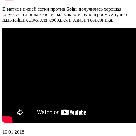
В матче нижней сетки против
Solar
получилась хорошая
заруба. Creator даже выиграл макро-игру в первом сете, но в
дальнейших двух зерг собрался и задавил соперника.
10.01.2018