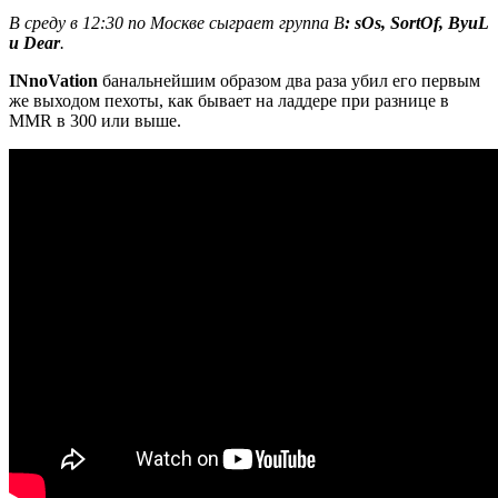
В среду в 12:30 по Москве сыграет группа B
: sOs, SortOf, ByuL
и Dear
.
INnoVation
банальнейшим образом два раза убил его первым
же выходом пехоты, как бывает на ладдере при разнице в
MMR в 300 или выше.