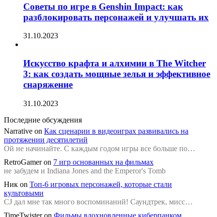
Советы по игре в Genshin Impact: как
разблокировать персонажей и улучшать их
31.10.2023
Искусство крафта и алхимии в The Witcher
3: как создать мощные зелья и эффективное
снаряжение
31.10.2023
Последние обсуждения
Narrative
on
Как сценарии в видеоиграх развивались на
протяжении десятилетий
Ой не начинайте. С каждым годом игры все больше по…
RetroGamer
on
7 игр основанных на фильмах
не забудем и Indiana Jones and the Emperor's Tomb
Ник
on
Топ-6 игровых персонажей, которые стали
культовыми
CJ дал мне так много воспоминаний! Саундтрек, мисс…
TimeTwister
on
Фильмы вдохновленные киберпанком