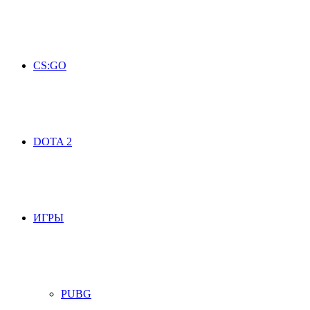
CS:GO
DOTA 2
ИГРЫ
PUBG