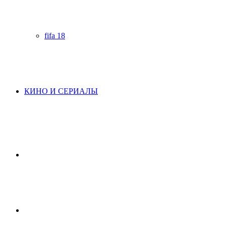
fifa 18
КИНО И СЕРИАЛЫ
Начните
поиск
Switch