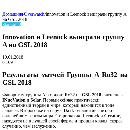
Домашняя
/
Overwatch
/
Innovation и Leenock выиграли группу A
на GSL 2018
skin
Starcraft 2
Innovation и Leenock выиграли группу
A на GSL 2018
10.01.2018
0
169
Facebook
Twitter
LinkedIn
Результаты матчей Группы А Ro32 на
GSL 2018
Фаворитам группы A в стадии Ro32 на
GSL 2018
считались
INnoVation
и
Solar.
Первый сейчас практически
единственный терран в мире, который находится в топе
ладдера. Второго же на пару с
Dark
-ом многие считают
сильнейшим зергом мира. Старички же
Leenock
и
Creator
,
находятся не в лучшей своей форме и прошли квалы, скорее
случайно, чем заслуженно.