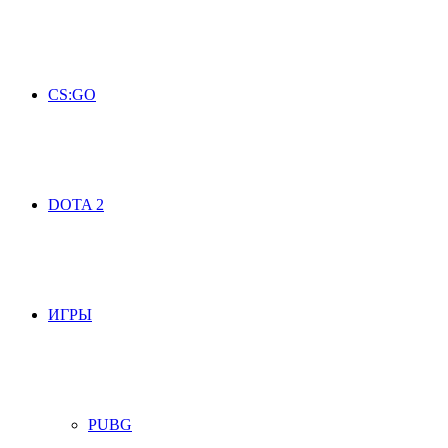
CS:GO
DOTA 2
ИГРЫ
PUBG