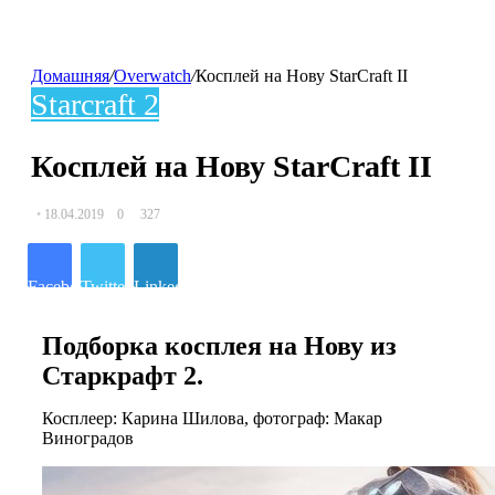
Домашняя
/
Overwatch
/
Косплей на Нову StarCraft II
Starcraft 2
Косплей на Нову StarCraft II
18.04.2019
0
327
Facebook
Twitter
LinkedIn
Подборка косплея на Нову из
Старкрафт 2.
Косплеер: Карина Шилова, фотограф: Макар
Виноградов