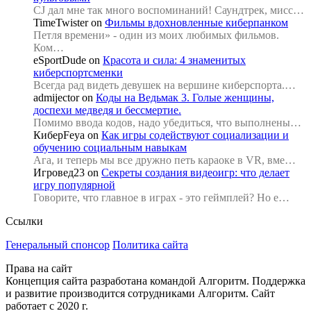
CJ дал мне так много воспоминаний! Саундтрек, мисс…
TimeTwister
on
Фильмы вдохновленные киберпанком
Петля времени» - один из моих любимых фильмов.
Ком…
eSportDude
on
Красота и сила: 4 знаменитых
киберспортсменки
Всегда рад видеть девушек на вершине киберспорта.…
admijector
on
Коды на Ведьмак 3. Голые женщины,
доспехи медведя и бессмертие.
Помимо ввода кодов, надо убедиться, что выполнены…
КиберFeya
on
Как игры содействуют социализации и
обучению социальным навыкам
Ага, и теперь мы все дружно петь караоке в VR, вме…
Игровед23
on
Секреты создания видеоигр: что делает
игру популярной
Говорите, что главное в играх - это геймплей? Но е…
Ссылки
Генеральный спонсор
Политика сайта
Права на сайт
Концепция сайта разработана командой Алгоритм. Поддержка
и развитие производится сотрудниками Алгоритм. Сайт
работает с 2020 г.