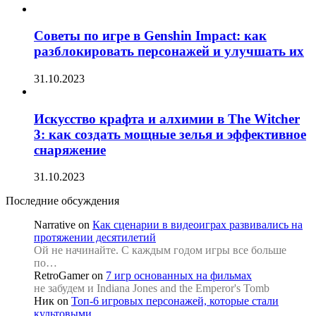
Советы по игре в Genshin Impact: как
разблокировать персонажей и улучшать их
31.10.2023
Искусство крафта и алхимии в The Witcher
3: как создать мощные зелья и эффективное
снаряжение
31.10.2023
Последние обсуждения
Narrative
on
Как сценарии в видеоиграх развивались на
протяжении десятилетий
Ой не начинайте. С каждым годом игры все больше
по…
RetroGamer
on
7 игр основанных на фильмах
не забудем и Indiana Jones and the Emperor's Tomb
Ник
on
Топ-6 игровых персонажей, которые стали
культовыми