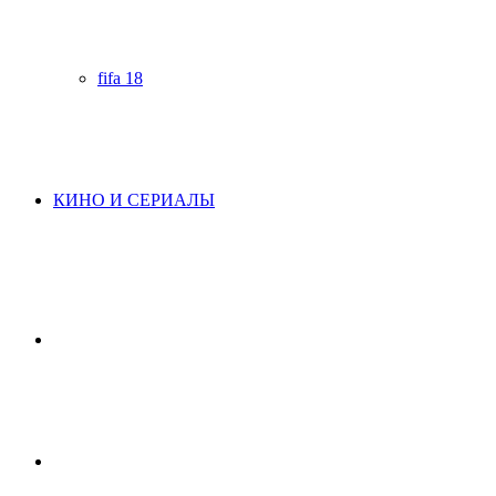
fifa 18
КИНО И СЕРИАЛЫ
Начните
поиск
Switch