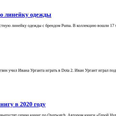
ую линейку одежды
естную линейку одежды с брендом Puma. В коллекцию вошли 17
резин учил Ивана Урганта играть в Dota 2. Иван Ургант играл 
игу в 2020 году
году выпустят серию книнг по Overwatch. Автором книги «Герой 