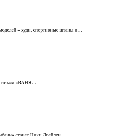
 моделей – худи, спортивные штаны и…
под ником «ВАНЯ…
Нумбани» станет Ники Дрейден.…