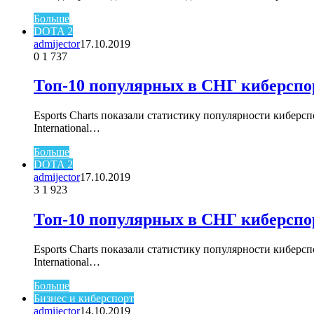
Больше
DOTA 2
admijector
17.10.2019
0
1 737
Топ-10 популярных в СНГ киберсп
Esports Сharts показали статистику популярности кибер
International…
Больше
DOTA 2
admijector
17.10.2019
3
1 923
Топ-10 популярных в СНГ киберсп
Esports Сharts показали статистику популярности кибер
International…
Больше
Бизнес и киберспорт
admijector
14.10.2019