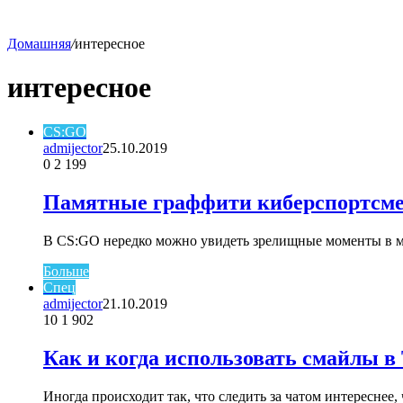
Домашняя
/
интересное
skin
интересное
CS:GO
admijector
25.10.2019
0
2 199
Памятные граффити киберспортсме
В CS:GO нередко можно увидеть зрелищные моменты в м
Больше
Спец
admijector
21.10.2019
10
1 902
Как и когда использовать смайлы в 
Иногда происходит так, что следить за чатом интереснее