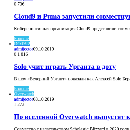
0
736
Cloud9 и Puma запустили совместн
Киберспортивная организация Cloud9 представили совм
Больше
DOTA 2
admijector
09.10.2019
0
1 816
Solo учит играть Урганта в доту
В шоу «Вечерний Ургант» показали как Алексей Solo Бе
Больше
Overwatch
admijector
08.10.2019
1
273
По вселенной Overwatch выпустят кн
Совместно с издательством Scholastic Blizzard в 2020 