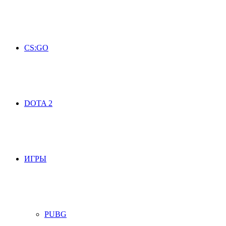
CS:GO
DOTA 2
ИГРЫ
PUBG