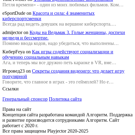
Петля времени» - один из моих любимых фильмов. Ком…
eSportDude
on
Красота и сила: 4 знаменитых
киберспортсменки
Всегда рад видеть девушек на вершине киберспорта.…
admijector
on
Коды на Ведьмак 3. Голые женщины, доспехи
медведя и бессмертие.
Помимо ввода кодов, надо убедиться, что выполнены…
КиберFeya
on
Как игры содействуют социализации и
обучению социальным навыкам
Ага, и теперь мы все дружно петь караоке в VR, вме…
Игровед23
on
Секреты создания видеоигр: что делает игру
популярной
Говорите, что главное в играх - это геймплей? Но е…
Ссылки
Генеральный спонсор
Политика сайта
Права на сайт
Концепция сайта разработана командой Алгоритм. Поддержка
и развитие производится сотрудниками Алгоритм. Сайт
работает с 2020 г.
Все права защищены Playjector 2020-2025