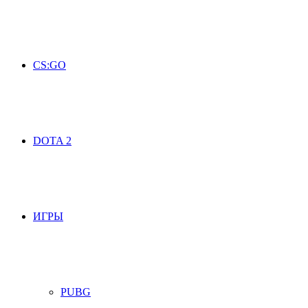
CS:GO
DOTA 2
ИГРЫ
PUBG