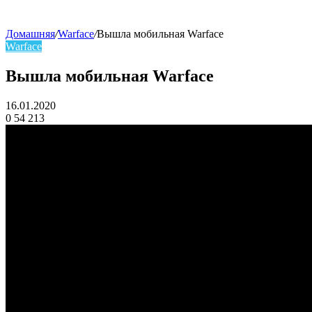
Домашняя
/
Warface
/
Вышла мобильная Warface
Warface
skin
Вышла мобильная Warface
16.01.2020
0
54 213
Facebook
Twitter
LinkedIn