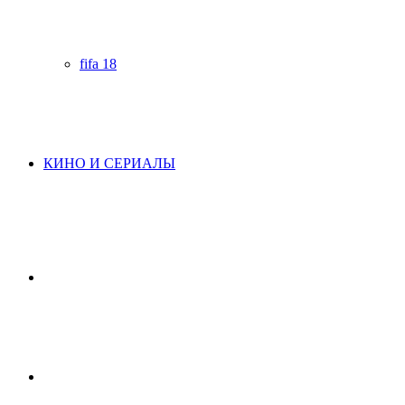
fifa 18
КИНО И СЕРИАЛЫ
Начните
поиск
Switch