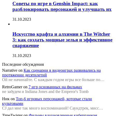
Советы по игре в Genshin Impact: как
разблокировать персонажей и улучшать их
31.10.2023
Искусство крафта и алхимии в The Witcher
3: как создать мощные зелья и эффективное
снаряжение
31.10.2023
Последние обсуждения
Narrative
on
Как сценарии в видеоиграх развивались на
протяжении десятилетий
Ой не начинайте. С каждым годом игры все больше по…
RetroGamer
on
7 игр основанных на фильмах
не забудем и Indiana Jones and the Emperor's Tomb
Ник
on
Топ-6 игровых персонажей, которые стали
культовыми
CJ дал мне так много воспоминаний! Саундтрек, мисс…
TimeTwister
on
Фильмы вдохновленные киберпанком