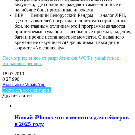
ведущего, где голдой награждают самые эпичные и
нагибучие бои, присланные игроками.
ВБР — Великий Белорусский Рандом — аналог ЛРН,
где пользователей награждают золотом за присланные
бои, но главным отличием этой программы являются
принимаемые туда бои — необычные прыжки, падения,
баги и прочие нестандартные моменты. С недавнего
времени не озвучивается Орешкиным и выходит в
формате «No comments».
Посмотрите видео от разработчиков WOT и узнайте как
отправлять реплеи.
18.07.2019
0
27 990
Facebook
Twitter
LinkedIn
Telegram
Вконтакте
WhatsApp
Смотреть комментарии
Другие статьи
Новый iPhone: что изменится для геймеров
в 2025 году