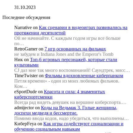
31.10.2023
Последние обсуждения
Narrative
on
Как сценарии в видеоиграх развивались на
протяжении десятилетий
Ой не начинайте. С каждым годом игры все больше
по…
RetroGamer
on
7 игр основанных на фильмах
не забудем и Indiana Jones and the Emperor's Tomb
Ник
on
Топ-6 игровых персонажей, которые стали
культовыми
CJ дал мне так много воспоминаний! Саундтрек, мисс…
TimeTwister
on
Фильмы вдохновленные киберпанком
Петля времени» - один из моих любимых фильмов.
Ком…
eSportDude
on
Красота и сила: 4 знаменитых
киберспортсменки
Всегда рад видеть девушек на вершине киберспорта.…
admijector
on
Коды на Ведьмак 3. Голые женщины,
доспехи медведя и бессмертие.
Помимо ввода кодов, надо убедиться, что выполнены…
КиберFeya
on
Как игры содействуют социализации и
обучению социальным навыкам