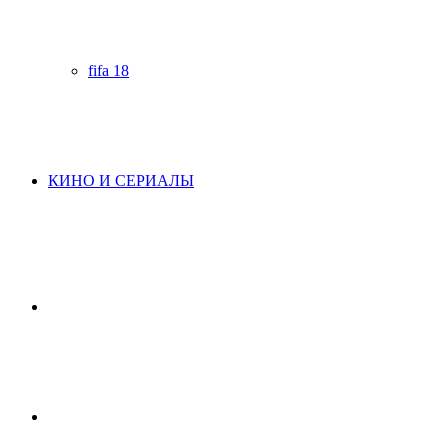
fifa 18
КИНО И СЕРИАЛЫ
Начните
поиск
Switch