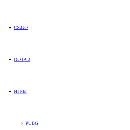
CS:GO
DOTA 2
ИГРЫ
PUBG