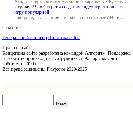
Ага, и теперь мы все дружно петь караоке в VR, вме…
Игровед23
on
Секреты создания видеоигр: что делает
игру популярной
Говорите, что главное в играх - это геймплей? Но е…
Ссылки
Генеральный спонсор
Политика сайта
Права на сайт
Концепция сайта разработана командой Алгоритм. Поддержка
и развитие производится сотрудниками Алгоритм. Сайт
работает с 2020 г.
Все права защищены Playjector 2020-2025
Facebook
Twitter
WhatsApp
Telegram
Кнопка
«Наверх»
Insert