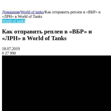
Домашняя
/
World of tanks
/
Как отправить реплеи в «ВБР» и
«ЛРН» в World of Tanks
skin
World of tanks
Как отправить реплеи в «ВБР» и
«ЛРН» в World of Tanks
18.07.2019
0
27 990
Facebook
Twitter
LinkedIn