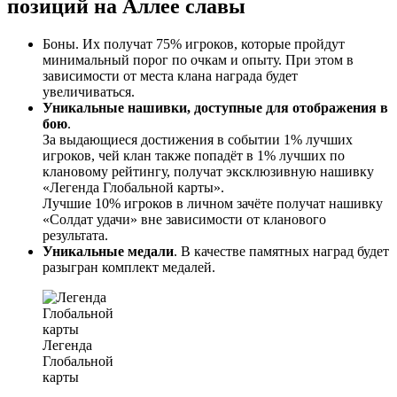
позиций на Аллее славы
Боны. Их получат 75% игроков, которые пройдут
минимальный порог по очкам и опыту. При этом в
зависимости от места клана награда будет
увеличиваться.
Уникальные нашивки, доступные для отображения в
бою
.
За выдающиеся достижения в событии 1% лучших
игроков, чей клан также попадёт в 1% лучших по
клановому рейтингу, получат эксклюзивную нашивку
«Легенда Глобальной карты».
Лучшие 10% игроков в личном зачёте получат нашивку
«Солдат удачи» вне зависимости от кланового
результата.
Уникальные медали
. В качестве памятных наград будет
разыгран комплект медалей.
Легенда
Глобальной
карты