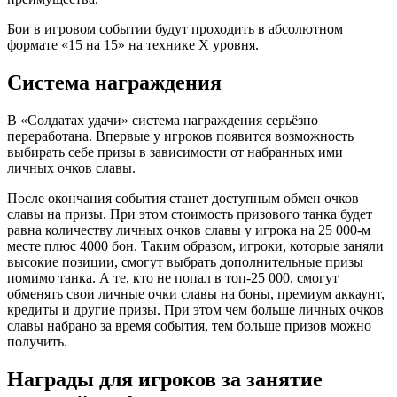
Бои в игровом событии будут проходить в абсолютном
формате «15 на 15» на технике X уровня.
Система награждения
В «Солдатах удачи» система награждения серьёзно
переработана. Впервые у игроков появится возможность
выбирать себе призы в зависимости от набранных ими
личных очков славы.
После окончания события станет доступным обмен очков
славы на призы. При этом стоимость призового танка будет
равна количеству личных очков славы у игрока на 25 000-м
месте плюс 4000 бон. Таким образом, игроки, которые заняли
высокие позиции, смогут выбрать дополнительные призы
помимо танка. А те, кто не попал в топ-25 000, смогут
обменять свои личные очки славы на боны, премиум аккаунт,
кредиты и другие призы. При этом чем больше личных очков
славы набрано за время события, тем больше призов можно
получить.
Награды для игроков за занятие