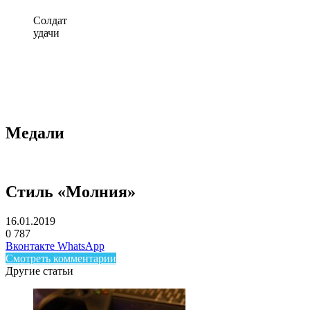
Солдат
удачи
Медали
Стиль «Молния»
16.01.2019
0
787
Facebook
Twitter
LinkedIn
Telegram
Вконтакте
WhatsApp
Смотреть комментарии
Другие статьи