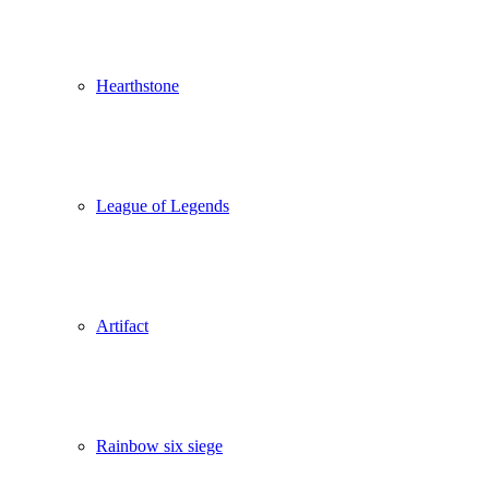
Hearthstone
League of Legends
Artifact
Rainbow six siege