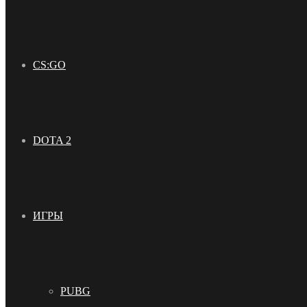
CS:GO
DOTA 2
ИГРЫ
PUBG