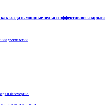
: как создать мощные зелья и эффективное снаряже
ении десятилетий
едя и бессмертие.
ю социальным навыкам