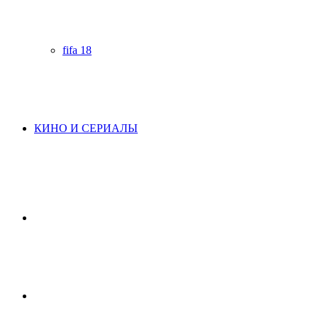
fifa 18
КИНО И СЕРИАЛЫ
Начните
поиск
Switch