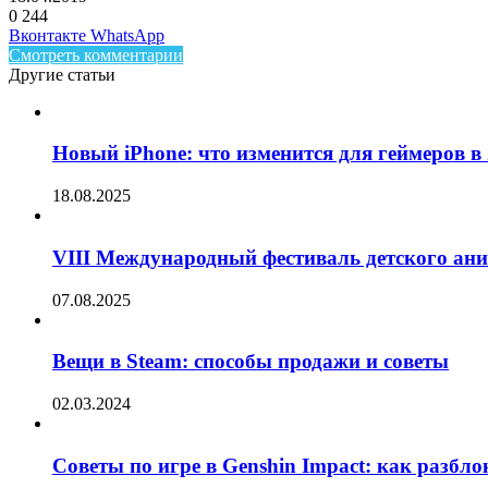
0
244
Facebook
Twitter
LinkedIn
Telegram
Вконтакте
WhatsApp
Смотреть комментарии
Другие статьи
Новый iPhone: что изменится для геймеров в 
18.08.2025
VIII Международный фестиваль детского ан
07.08.2025
Вещи в Steam: способы продажи и советы
02.03.2024
Советы по игре в Genshin Impact: как разбл