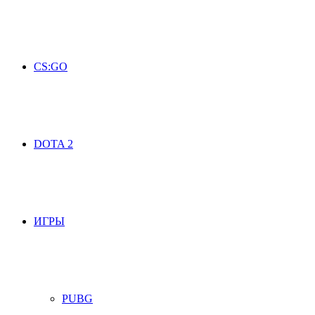
CS:GO
DOTA 2
ИГРЫ
PUBG