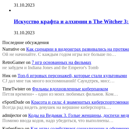
31.10.2023
Искусство крафта и алхимии в The Witcher 3
31.10.2023
Последние обсуждения
Narrative
on
Как сценарии в видеоиграх развивались на протяж
Ой не начинайте. С каждым годом игры все больше по…
RetroGamer
on
7 игр основанных на фильмах
не забудем и Indiana Jones and the Emperor's Tomb
Ник
on
Топ-6 игровых персонажей, которые стали культовыми
CJ дал мне так много воспоминаний! Саундтрек, мисс…
TimeTwister
on
Фильмы вдохновленные киберпанком
Петля времени» - один из моих любимых фильмов. Ком…
eSportDude
on
Красота и сила: 4 знаменитых киберспортсменки
Всегда рад видеть девушек на вершине киберспорта.…
admijector
on
Коды на Ведьмак 3. Голые женщины, доспехи медв
Помимо ввода кодов, надо убедиться, что выполнены…
КиберFeya
on
Как игры содействуют социализации и обучени