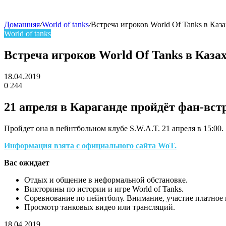
Домашняя
/
World of tanks
/
Встреча игроков World Of Tanks в Каза
World of tanks
skin
Встреча игроков World Of Tanks в Каза
18.04.2019
0
244
Facebook
Twitter
LinkedIn
21 апреля в Караганде пройдёт фан-встр
Пройдет она в пейнтбольном клубе S.W.A.T. 21 апреля в 15:00.
Информация взята с официального сайта WoT.
Вас ожидает
Отдых и общение в неформальной обстановке.
Викторины по истории и игре World of Tanks.
Соревнование по пейнтболу. Внимание, участие платное 
Просмотр танковых видео или трансляций.
18.04.2019