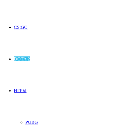
CS:GO
DOTA 2
ИГРЫ
PUBG