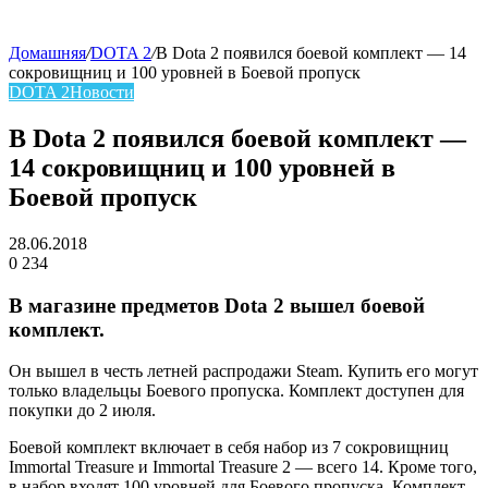
Домашняя
/
DOTA 2
/
В Dota 2 появился боевой комплект — 14
сокровищниц и 100 уровней в Боевой пропуск
skin
DOTA 2
Новости
В Dota 2 появился боевой комплект —
14 сокровищниц и 100 уровней в
Боевой пропуск
28.06.2018
0
234
Facebook
Twitter
LinkedIn
В магазине предметов Dota 2 вышел боевой
комплект.
Он вышел в честь летней распродажи Steam. Купить его могут
только владельцы Боевого пропуска. Комплект доступен для
покупки до 2 июля.
Боевой комплект включает в себя набор из 7 сокровищниц
Immortal Treasure и Immortal Treasure 2 — всего 14. Кроме того,
в набор входят 100 уровней для Боевого пропуска. Комплект