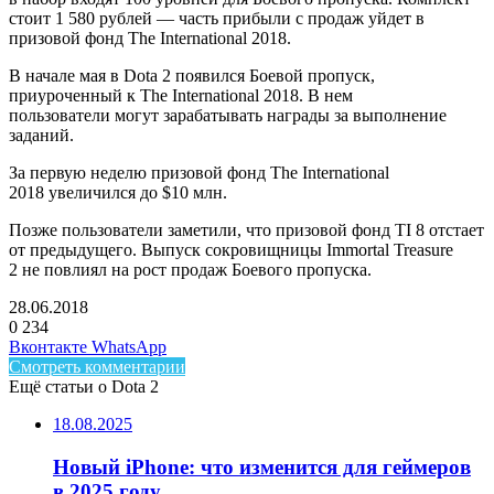
стоит 1 580 рублей — часть прибыли с продаж уйдет в
призовой фонд The International 2018.
В начале мая в Dota 2 появился Боевой пропуск,
приуроченный к The International 2018. В нем
пользователи могут зарабатывать награды за выполнение
заданий.
За первую неделю призовой фонд The International
2018 увеличился до $10 млн.
Позже пользователи заметили, что призовой фонд TI 8 отстает
от предыдущего. Выпуск сокровищницы Immortal Treasure
2 не повлиял на рост продаж Боевого пропуска.
28.06.2018
0
234
Facebook
Twitter
LinkedIn
Telegram
Вконтакте
WhatsApp
Смотреть комментарии
Ещё статьи о Dota 2
18.08.2025
Новый iPhone: что изменится для геймеров
в 2025 году