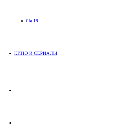
fifa 18
КИНО И СЕРИАЛЫ
Начните
поиск
Switch