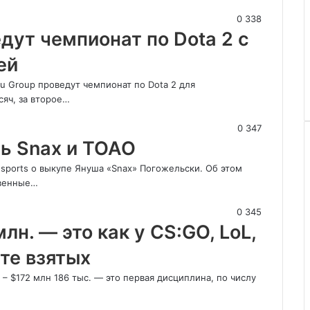
0
338
ут чемпионат по Dota 2 с
ей
u Group проведут чемпионат по Dota 2 для
сяч, за второе…
0
347
ть Snax и TOAO
esports о выкупе Януша «Snax» Погожельски. Об этом
твенные…
0
345
лн. — это как у CS:GO, LoL,
есте взятых
– $172 млн 186 тыс. — это первая дисциплина, по числу