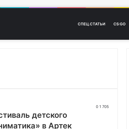
СПЕЦ.СТАТЬИ
CS:GO
0
1 705
стиваль детского
ниматика» в Артек