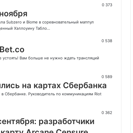
0
373
 ноября
вила Subzero и Biome в соревновательный маппул
щенный Хэллоуину Табло…
0
538
Bet.co
е устоять! Вам больше не нужно ждать трансляций
0
589
ились на картах Сбербанка
т в Сбербанке. Руководитель по коммуникациям Riot
0
362
сентября: разработчики
 карту Arcane Censure