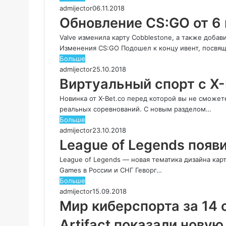
admijector
06.11.2018
Обновление CS:GO от 6
Valve изменила карту Cobblestone, а также доба
Изменения CS:GO Подошел к концу ивент, посвя
Больше
admijector
25.10.2018
Виртуальный спорт с X-
Новинка от X-Bet.co перед которой вы не сможет
реальных соревнований. С новым разделом…
Больше
admijector
23.10.2018
League of Legends появ
League of Legends — новая тематика дизайна кар
Games в России и СНГ Геворг…
Больше
admijector
15.09.2018
Мир киберспорта за 14 
Artifact показали новую