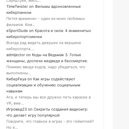
Саундтрек, мисс…
TimeTwister
on
Фильмы вдохновленные
киберпанком
Петля времени» - один из моих любимых
фильмов. Ком…
eSportDude
on
Красота и сила: 4 знаменитых
киберспортсменки
Всегда рад видеть девушек на вершине
киберспорта.…
admijector
on
Коды на Ведьмак 3. Голые
женщины, доспехи медведя и бессмертие.
Помимо ввода кодов, надо убедиться, что
выполнены…
КиберFeya
on
Как игры содействуют
социализации и обучению социальным
навыкам
Ага, и теперь мы все дружно петь караоке в
VR, вме…
Игровед23
on
Секреты создания видеоигр:
что делает игру популярной
Говорите, что главное в играх - это геймплей?
Но е…