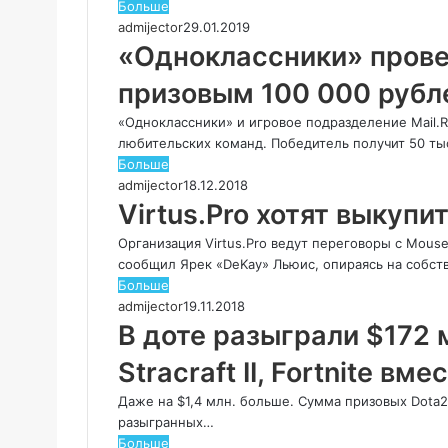
Больше
admijector
29.01.2019
«Одноклассники» провед
призовым 100 000 рубл
«Одноклассники» и игровое подразделение Mail.R
любительских команд. Победитель получит 50 ты
Больше
admijector
18.12.2018
Virtus.Pro хотят выкупи
Организация Virtus.Pro ведут переговоры с Mous
сообщил Ярек «DeKay» Льюис, опираясь на собс
Больше
admijector
19.11.2018
В доте разыграли $172 м
Stracraft II, Fortnite вм
Даже на $1,4 млн. больше. Сумма призовых Dota2 
разыгранных…
Больше