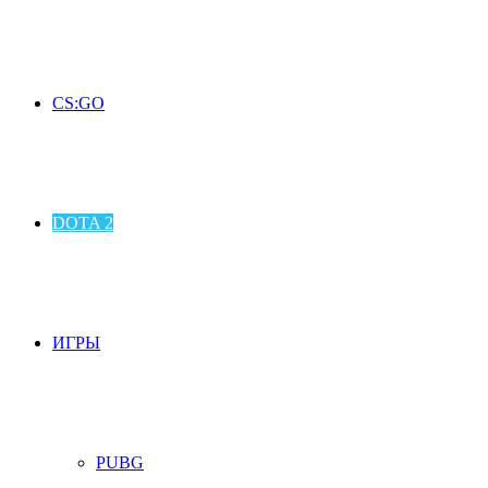
CS:GO
DOTA 2
ИГРЫ
PUBG