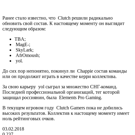
Ранее стало известно, что Clutch решили радикально
обновить свой состав. К настоящему моменту он выглядит
следующим образом:
TBA;
MagE-;
SkyLark;
AfrOmoush;
yol.
До сих пор непонятно, покинул ли Chappie состав команды
или он продолжит играть в качестве керри коллектива.
За свою карьеру yоl сыграл за множество СНГ-команд.
Последней профессиональной организаций, тег которой
защищал россиянин, была Elements Pro Gaming.
В текущем игровом году Clutch Gamers пока не добились
высоких результатов. Коллектив к настощему моменту имеет
ноль рейтинговых очков.
03.02.2018
0
237