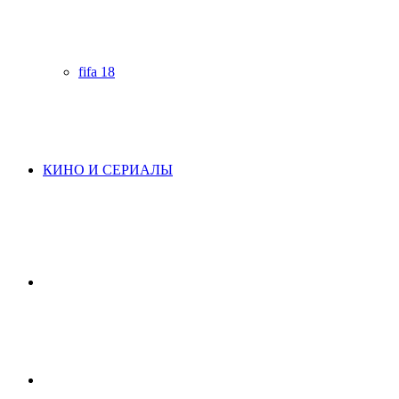
fifa 18
КИНО И СЕРИАЛЫ
Начните
поиск
Switch