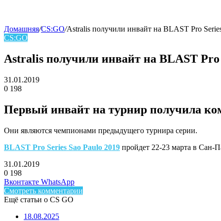
Домашняя
/
CS:GO
/
Astralis получили инвайт на BLAST Pro Serie
CS:GO
skin
Astralis получили инвайт на BLAST Pro 
31.01.2019
0
198
Facebook
Twitter
LinkedIn
Первый инвайт на турнир получила ком
Они являются чемпионами предыдущего турнира серии.
BLAST Pro Series Sao Paulo 2019
пройдет 22-23 марта в Сан-Па
31.01.2019
0
198
Facebook
Twitter
LinkedIn
Telegram
Вконтакте
WhatsApp
Смотреть комментарии
Ещё статьи о CS GO
18.08.2025