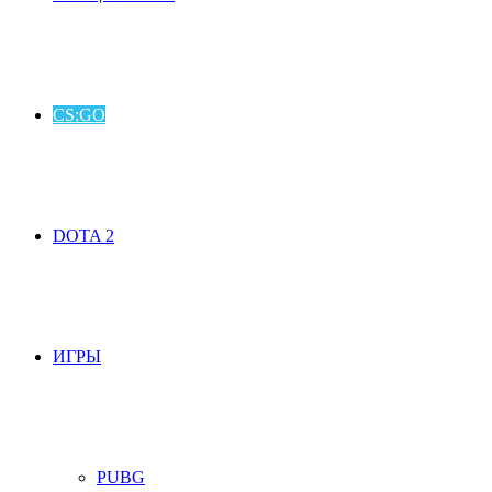
CS:GO
DOTA 2
ИГРЫ
PUBG