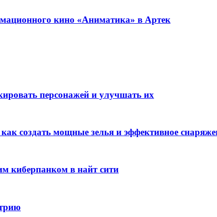
имационного кино «Аниматика» в Артек
окировать персонажей и улучшать их
: как создать мощные зелья и эффективное снаряже
им киберпанком в найт сити
стрию