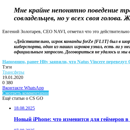
Мне крайне непонятно поведение тре
совладельцев, но у всех своя голова. 
Евгений Золотарев, CEO NAVI, отметил что это действительно 
«Действительно, игрок команды forZe [FL1T] был в ш
киберспорта, один из наших игроков узнал, есть ли у 
официальным запросом. Договориться не удалось и мы в
Напомним, ранее Hltv заявили, что Natus Vincere переведут 
Тэги
Трансферы
19.01.2020
0
380
Facebook
Twitter
LinkedIn
Telegram
Вконтакте
WhatsApp
Смотреть комментарии
Ещё статьи о CS GO
18.08.2025
Новый iPhone: что изменится для геймеров в 