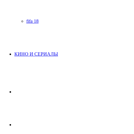
fifa 18
КИНО И СЕРИАЛЫ
Начните
поиск
Switch