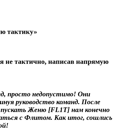
ую тактику»
бя не тактично, написав напрямую
яд, просто недопустимо! Они
инуя руководство команд. После
тпускать Женю [FL1T] нам конечно
щаться с Флитом. Как итог, сошлись
ой!