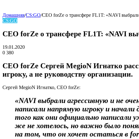
Домашняя
/
CS:GO
/
CEO forZe о трансфере FL1T: «NAVI выбрали
CS:GO
skin
CEO forZe о трансфере FL1T: «NAVI вы
19.01.2020
0
380
Facebook
Twitter
LinkedIn
CEO
forZe
Сергей MegioN Игнатко
расс
игроку, а не руководству организации.
Сергей MegioN Игнатко, CEO forZe:
«NAVI выбрали агрессивную и не оче
написали напрямую игроку и начали 
того как они официально написали 
же не хотелось, но важно было поня
на том, что он хочет остаться в fo