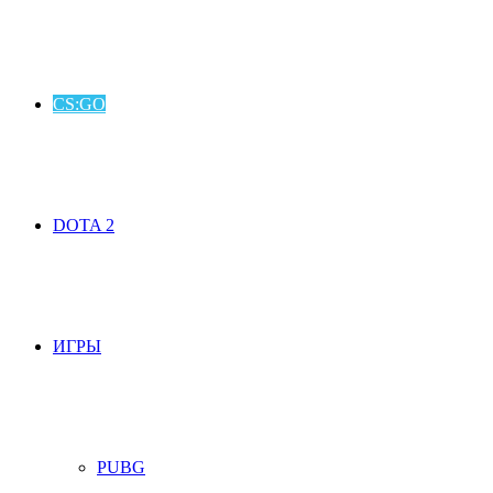
CS:GO
DOTA 2
ИГРЫ
PUBG