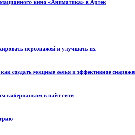
имационного кино «Аниматика» в Артек
окировать персонажей и улучшать их
: как создать мощные зелья и эффективное снаряже
им киберпанком в найт сити
стрию