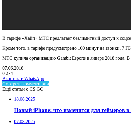
В тарифе «Хайп» МТС предлагает безлимитный доступ к соцсетя
Кроме того, в тарифе предусмотрено 100 минут на звонки, 7 Г
МТС купила организацию Gambit Esports в январе 2018 года. В
07.06.2018
0
274
Facebook
Twitter
LinkedIn
Telegram
Вконтакте
WhatsApp
Смотреть комментарии
Ещё статьи о CS GO
18.08.2025
Новый iPhone: что изменится для геймеров в 
07.08.2025