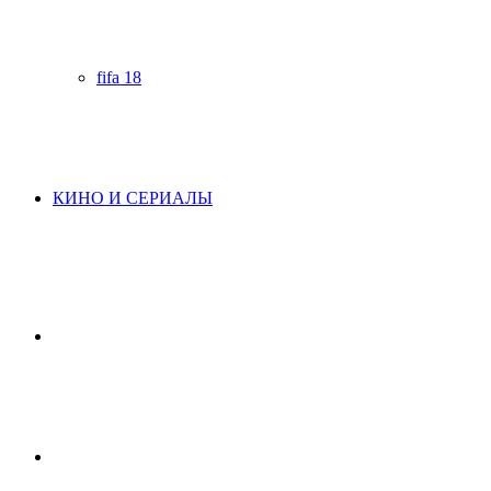
fifa 18
КИНО И СЕРИАЛЫ
Начните
поиск
Switch