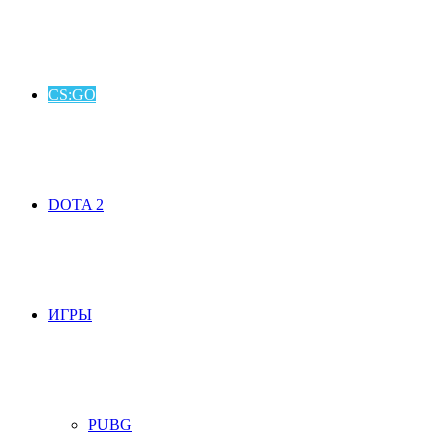
CS:GO
DOTA 2
ИГРЫ
PUBG