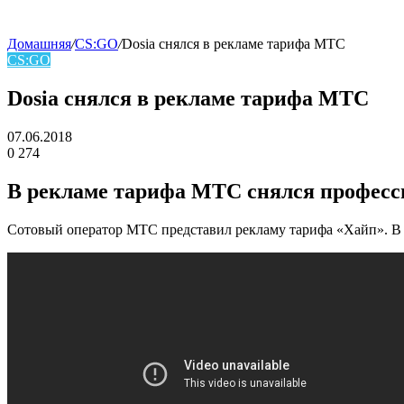
Домашняя
/
CS:GO
/
Dosia снялся в рекламе тарифа МТС
CS:GO
skin
Dosia снялся в рекламе тарифа МТС
07.06.2018
0
274
Facebook
Twitter
LinkedIn
В рекламе тарифа МТС снялся професс
Сотовый оператор МТС представил рекламу тарифа «Хайп». В ро