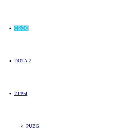
CS:GO
DOTA 2
ИГРЫ
PUBG