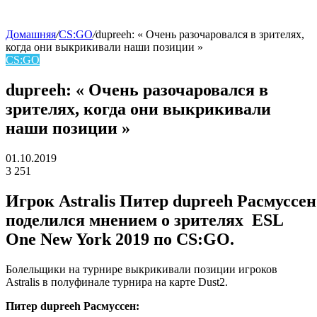
Домашняя
/
CS:GO
/
dupreeh: « Очень разочаровался в зрителях,
когда они выкрикивали наши позиции »
skin
CS:GO
dupreeh: « Очень разочаровался в
зрителях, когда они выкрикивали
наши позиции »
01.10.2019
3
251
Facebook
Twitter
LinkedIn
Игрок
Astralis
Питер dupreeh Расмуссен
поделился мнением о зрителях ESL
One New York 2019 по CS:GO.
Болельщики на турнире выкрикивали позиции игроков
Astralis в полуфинале турнира на карте Dust2.
Питер dupreeh Расмуссен: