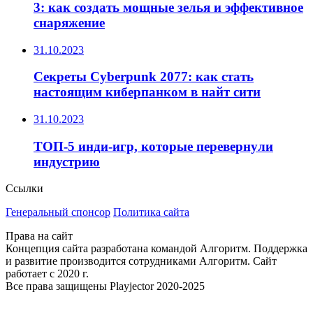
3: как создать мощные зелья и эффективное
снаряжение
31.10.2023
Секреты Cyberpunk 2077: как стать
настоящим киберпанком в найт сити
31.10.2023
ТОП-5 инди-игр, которые перевернули
индустрию
Ссылки
Генеральный спонсор
Политика сайта
Права на сайт
Концепция сайта разработана командой Алгоритм. Поддержка
и развитие производится сотрудниками Алгоритм. Сайт
работает с 2020 г.
Все права защищены Playjector 2020-2025
Facebook
Twitter
WhatsApp
Telegram
Кнопка