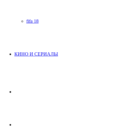
fifa 18
КИНО И СЕРИАЛЫ
Начните
поиск
Switch