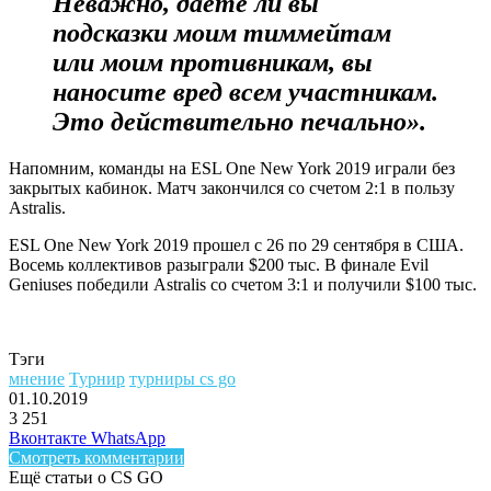
Неважно, даете ли вы
подсказки моим тиммейтам
или моим противникам, вы
наносите вред всем участникам.
Это действительно печально».
Напомним, команды на ESL One New York 2019 играли без
закрытых кабинок. Матч закончился со счетом 2:1 в пользу
Astralis.
ESL One New York 2019 прошел с 26 по 29 сентября в США.
Восемь коллективов разыграли $200 тыс. В финале
Evil
Geniuses
победили Astralis со счетом 3:1 и получили $100 тыс.
Тэги
мнение
Турнир
турниры cs go
01.10.2019
3
251
Facebook
Twitter
LinkedIn
Telegram
Вконтакте
WhatsApp
Смотреть комментарии
Ещё статьи о CS GO