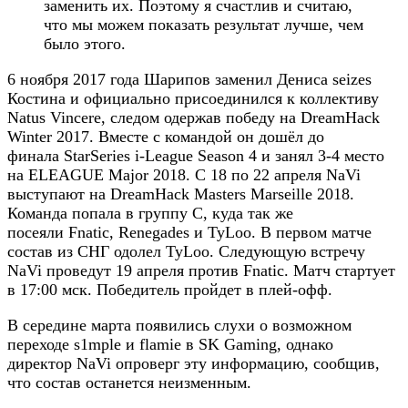
заменить их. Поэтому я счастлив и считаю,
что мы можем показать результат лучше, чем
было этого.
6 ноября 2017 года Шарипов заменил Дениса seizes
Костина и официально присоединился к коллективу
Natus Vincere, следом одержав победу на DreamHack
Winter 2017. Вместе с командой он дошёл до
финала StarSeries i-League Season 4 и занял 3-4 место
на ELEAGUE Major 2018. С 18 по 22 апреля NaVi
выступают на DreamHack Masters Marseille 2018.
Команда попала в группу C, куда так же
посеяли
Fnatic
,
Renegades
и
TyLoo
. В первом матче
состав из СНГ одолел TyLoo. Следующую встречу
NaVi проведут 19 апреля против Fnatic. Матч стартует
в 17:00 мск. Победитель пройдет в плей-офф.
В середине марта появились слухи о возможном
переходе s1mple и flamie в SK Gaming, однако
директор NaVi опроверг эту информацию, сообщив,
что состав останется неизменным.