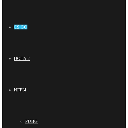
CS:GO
DOTA 2
ИГРЫ
PUBG