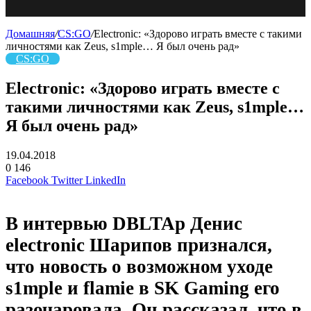
Домашняя
/
CS:GO
/
Electronic: «Здорово играть вместе с такими
личностями как Zeus, s1mple… Я был очень рад»
CS:GO
Electronic: «Здорово играть вместе с
такими личностями как Zeus, s1mple…
Я был очень рад»
19.04.2018
0
146
Facebook
Twitter
LinkedIn
В интервью DBLTAp Денис
electronic Шарипов признался,
что новость о возможном уходе
s1mple и flamie в SK Gaming его
разочаровала. Он рассказал, что в