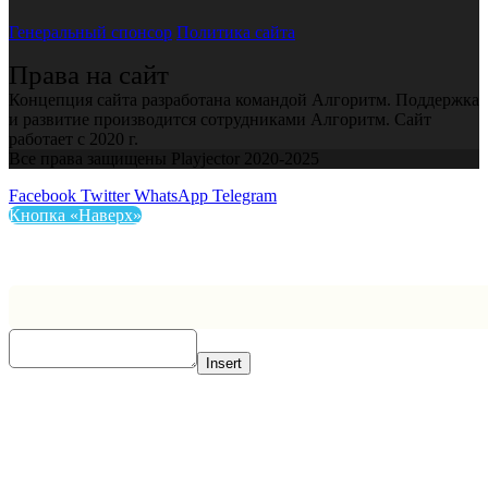
Генеральный спонсор
Политика сайта
Права на сайт
Концепция сайта разработана командой Алгоритм. Поддержка
и развитие производится сотрудниками Алгоритм. Сайт
работает с 2020 г.
Все права защищены Playjector 2020-2025
Facebook
Twitter
WhatsApp
Telegram
Кнопка «Наверх»
Insert