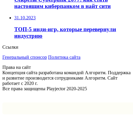
настоящим киберпанком в найт сити
31.10.2023
ТОП-5 инди-игр, которые перевернули
индустрию
Ссылки
Генеральный спонсор
Политика сайта
Права на сайт
Концепция сайта разработана командой Алгоритм. Поддержка
и развитие производится сотрудниками Алгоритм. Сайт
работает с 2020 г.
Все права защищены Playjector 2020-2025
Facebook
Twitter
WhatsApp
Telegram
Кнопка
«Наверх»