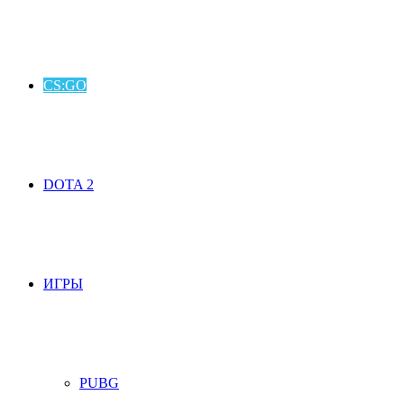
CS:GO
DOTA 2
ИГРЫ
PUBG