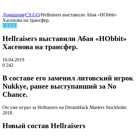
Домашняя
/
CS:GO
/
Hellraisers выставили Абая «HObbit»
Хасенова на трансфер.
skin
CS:GO
Hellraisers выставили Абая «HObbit»
Хасенова на трансфер.
16.04.2019
0
242
Facebook
Twitter
LinkedIn
В составе его заменил литовский игрок
Nukkye, ранее выступавший за No
Chance.
Он уже играл за Hellraisers на DreamHack Masters Stockholm
2018.
Новый состав Hellraisers