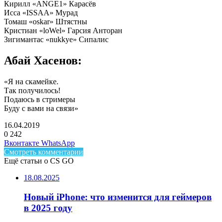
Кирилл «ANGE1» Карасёв
Исса «ISSAA» Мурад
Томаш «oskar» Штястны
Кристиан «loWel» Гарсия Анторан
Зигимантас «nukkye» Сипалис
Абай Хасенов:
«Я на скамейке.
Так получилось!
Подаюсь в стримеры
Буду с вами на связи»
16.04.2019
0
242
Facebook
Twitter
LinkedIn
Telegram
Вконтакте
WhatsApp
Смотреть комментарии
Ещё статьи о CS GO
18.08.2025
Новый iPhone: что изменится для геймеров
в 2025 году