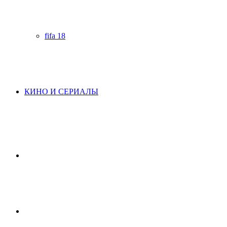
fifa 18
КИНО И СЕРИАЛЫ
Начните
поиск
Switch