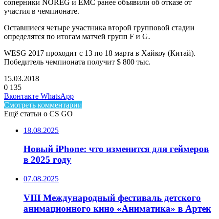
соперники NOREG и EMC ранее объявили об отказе от
участия в чемпионате.
Оставшиеся четыре участника второй групповой стадии
определятся по итогам матчей групп F и G.
WESG 2017 проходит с 13 по 18 марта в Хайкоу (Китай).
Победитель чемпионата получит $ 800 тыс.
15.03.2018
0
135
Facebook
Twitter
LinkedIn
Telegram
Вконтакте
WhatsApp
Смотреть комментарии
Ещё статьи о CS GO
18.08.2025
Новый iPhone: что изменится для геймеров
в 2025 году
07.08.2025
VIII Международный фестиваль детского
анимационного кино «Аниматика» в Артек