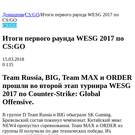
Домашняя
/
CS:GO
/
Итоги первого раунда WESG 2017 по
CS:GO
skin
CS:GO
Итоги первого раунда WESG 2017 по
CS:GO
15.03.2018
0
135
Facebook
Twitter
LinkedIn
Team Russia, BIG, Team MAX и ORDER
прошли во второй этап турнира WESG
2017 по Counter-Strike: Global
Offensive.
В группе D Team Russia и BIG обыграли SK Gaming.
Бразильский состав покинул чемпионат. Китайский микс
NEW4 пропустил соревнования. Team MAX и ORDER из
группы H получили по две технических победы. Их