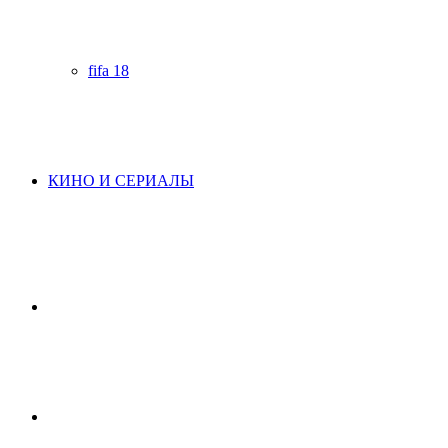
fifa 18
КИНО И СЕРИАЛЫ
Начните
поиск
Switch