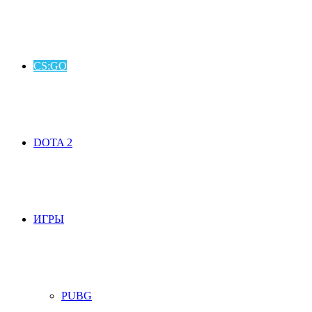
CS:GO
DOTA 2
ИГРЫ
PUBG