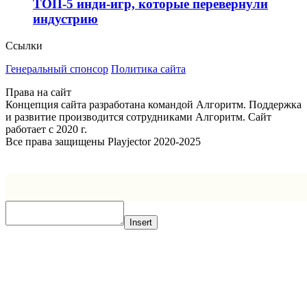
ТОП-5 инди-игр, которые перевернули
индустрию
Ссылки
Генеральный спонсор
Политика сайта
Права на сайт
Концепция сайта разработана командой Алгоритм. Поддержка
и развитие производится сотрудниками Алгоритм. Сайт
работает с 2020 г.
Все права защищены Playjector 2020-2025
Facebook
Twitter
WhatsApp
Telegram
Кнопка
«Наверх»
Insert