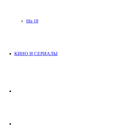
fifa 18
КИНО И СЕРИАЛЫ
Начните
поиск
Switch