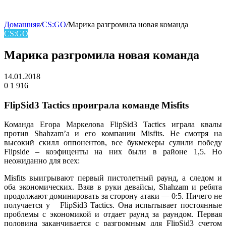
Домашняя
/
CS:GO
/
Марика разгромила новая команда
CS:GO
skin
Марика разгромила новая команда
14.01.2018
0
1 916
Facebook
Twitter
LinkedIn
FlipSid3 Tactics проиграла команде Misfits
Команда Егора Маркелова FlipSid3 Tactics играла квалы
против Shahzam’а и его компании Misfits. Не смотря на
высокий скилл оппонентов, все букмекеры сулили победу
Flipside – коэфиценты на них были в районе 1,5. Но
неожиданно для всех:
Misfits выигрывают первый пистолетный раунд, а следом и
оба экономических. Взяв в руки девайсы, Shahzam и ребята
продолжают доминировать за сторону атаки — 0:5. Ничего не
получается у FlipSid3 Tactics. Она испытывает постоянные
проблемы с экономикой и отдает раунд за раундом. Первая
половина заканчивается с разгромным для FlipSid3 счетом