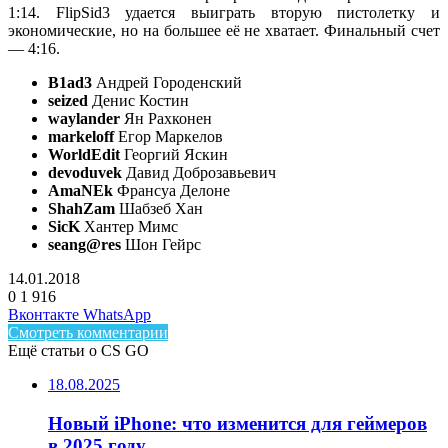
1:14. FlipSid3 удается выиграть вторую пистолетку и
экономические, но на большее её не хватает. Финальный счет
— 4:16.
B1ad3
Андрей Городенский
seized
Денис Костин
waylander
Ян Рахконен
markeloff
Егор Маркелов
WorldEdit
Георгий Яскин
devoduvek
Давид Доброзавьевич
AmaNEk
Франсуа Делоне
ShahZam
Шабзеб Хан
SicK
Хантер Мимс
seang@res
Шон Гейрс
14.01.2018
0
1 916
Facebook
Twitter
LinkedIn
Telegram
Вконтакте
WhatsApp
Смотреть комментарии
Ещё статьи о CS GO
18.08.2025
Новый iPhone: что изменится для геймеров
в 2025 году