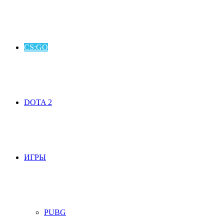
CS:GO
DOTA 2
ИГРЫ
PUBG