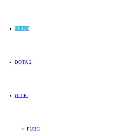
CS:GO
DOTA 2
ИГРЫ
PUBG