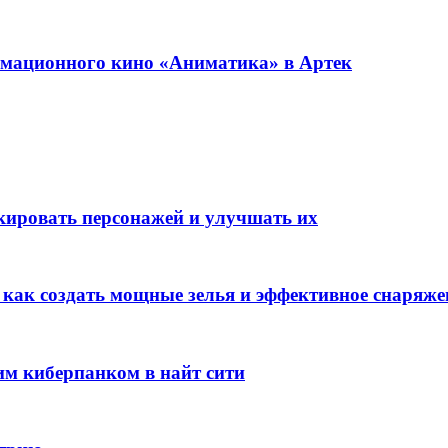
имационного кино «Аниматика» в Артек
окировать персонажей и улучшать их
: как создать мощные зелья и эффективное снаряже
им киберпанком в найт сити