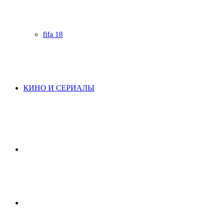
fifa 18
КИНО И СЕРИАЛЫ
Начните
поиск
Switch