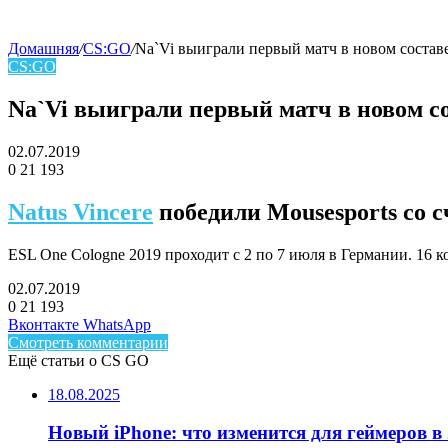
Домашняя
/
CS:GO
/
Na`Vi выиграли первый матч в новом состав
CS:GO
skin
Na`Vi выиграли первый матч в новом с
02.07.2019
0
21 193
Facebook
Twitter
LinkedIn
Natus Vincere
победили Mousesports со с
ESL One Cologne 2019 проходит с 2 по 7 июля в Германии. 16 
02.07.2019
0
21 193
Facebook
Twitter
LinkedIn
Telegram
Вконтакте
WhatsApp
Смотреть комментарии
Ещё статьи о CS GO
18.08.2025
Новый iPhone: что изменится для геймеров в 