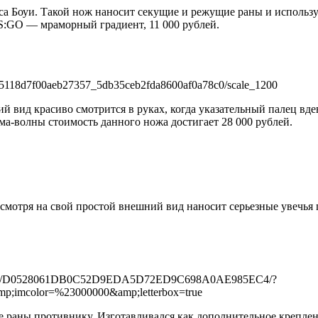
са Боуи
. Такой нож наносит секущие и режущие раны и использу
 CS:GO —
мраморный градиент, 11 000 рублей
.
вид красиво смотрится в руках, когда указательный палец вдев
ма-волны стоимость данного ножа достигает 28 000 рублей
.
смотря на свой простой внешний вид наносит серьезные увечья
ие раны противнику
. Изготавливался как дополнительное креплен