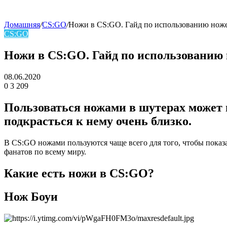
Домашняя
/
CS:GO
/
Ножи в CS:GO. Гайд по использованию нож
CS:GO
skin
Ножи в CS:GO. Гайд по использованию
08.06.2020
0
3 209
Facebook
Twitter
LinkedIn
Пользоваться ножами в шутерах может 
подкрасться к нему очень близко.
В CS:GO ножами пользуются чаще всего для того, чтобы показ
фанатов по всему миру.
Какие есть ножи в CS:GO?
Нож Боуи