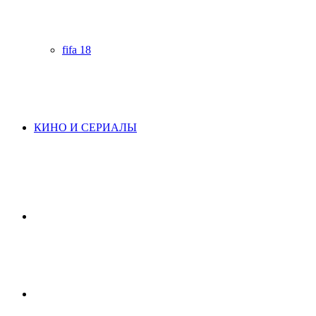
fifa 18
КИНО И СЕРИАЛЫ
Начните
поиск
Switch