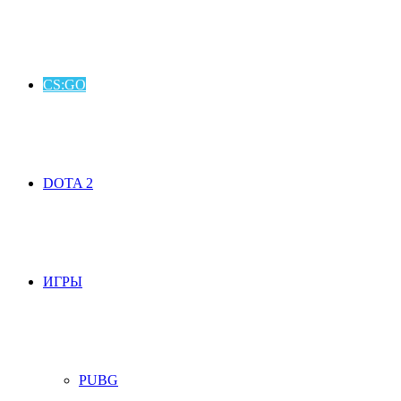
CS:GO
DOTA 2
ИГРЫ
PUBG