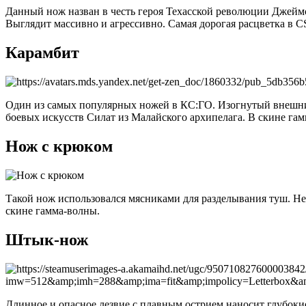
Данный нож
назван в честь героя Техасской революции Джейм
Выглядит массивно и агрессивно. Самая дорогая расцветка в
Карамбит
Один из самых популярных ножей в КС:ГО. Изогнутый внешний 
боевых искусств Силат из Малайского архипелага
.
В скине гам
Нож с крюком
Такой нож использовался мясниками для разделывания туш. Не
скине гамма-волны
.
Штык-нож
Длинное и опасное
лезвие с плавным острием наносит глубок