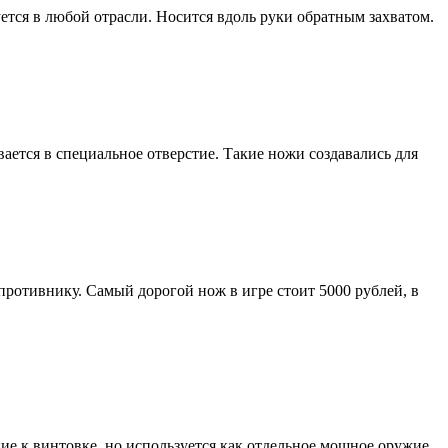
ется в любой отрасли. Носится вдоль руки обратным захватом.
ается в специальное отверстие.
Такие ножи создавались для
 противнику.
Самый дорогой нож в игре стоит 5000 рублей, в
ие к винтовке, но используется как отдельное мощное оружие.