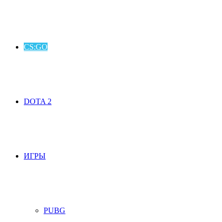
CS:GO
DOTA 2
ИГРЫ
PUBG