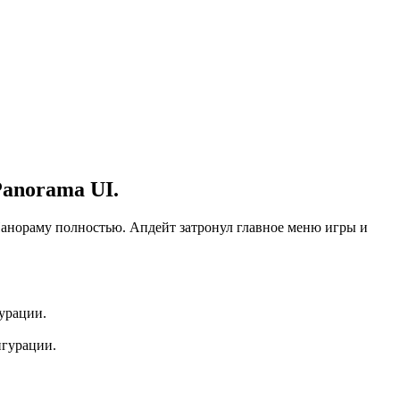
Panorama UI.
Панораму полностью. Апдейт затронул главное меню игры и
урации.
игурации.