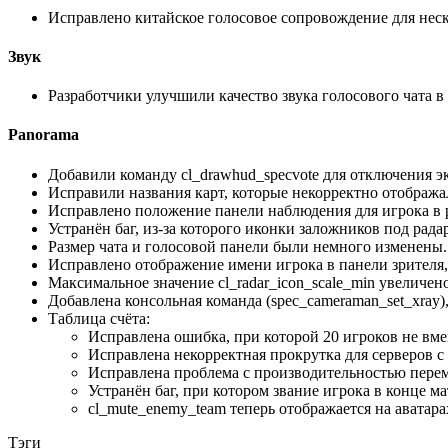
Исправлено китайское голосовое сопровождение для неско
Звук
Разработчики улучшили качество звука голосового чата в
Panorama
Добавили команду cl_drawhud_specvote для отключения э
Исправили названия карт, которые некорректно отобража
Исправлено положение панели наблюдения для игрока в р
Устранён баг, из-за которого иконки заложников под рада
Размер чата и голосовой панели были немного изменены.
Исправлено отображение имени игрока в панели зрителя,
Максимальное значение cl_radar_icon_scale_min увеличено
Добавлена консольная команда (spec_cameraman_set_xray),
Таблица счёта:
Исправлена ошибка, при которой 20 игроков не вме
Исправлена некорректная прокрутка для серверов с
Исправлена проблема с производительностью пере
Устранён баг, при котором звание игрока в конце м
cl_mute_enemy_team теперь отображается на аватара
Тэги