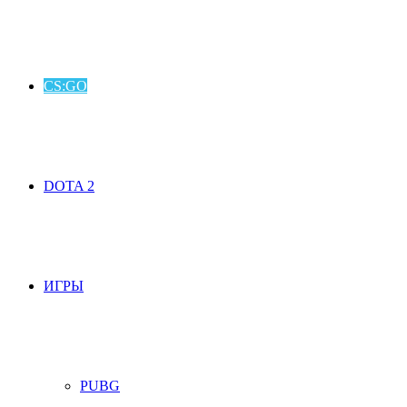
CS:GO
DOTA 2
ИГРЫ
PUBG