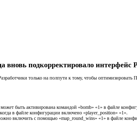
да вновь подкорректировало интерфейс 
азработчики только на полпути к тому, чтобы оптимизировать 
 может быть активирована командой «bomb» «1» в файле конфиг
огда в файле конфигурации включено «player_position» «1».
 можно включить с помощью «map_round_wins» «1» в файле конф