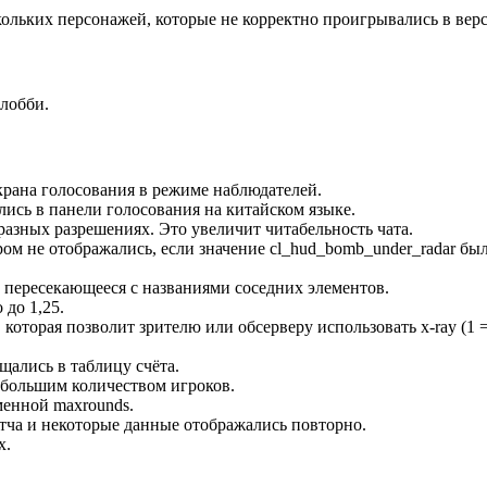
льких персонажей, которые не корректно проигрывались в верси
 лобби.
крана голосования в режиме наблюдателей.
лись в панели голосования на китайском языке.
азных разрешениях. Это увеличит читабельность чата.
ром не отображались, если значение cl_hud_bomb_under_radar был
 пересекающееся с названиями соседних элементов.
 до 1,25.
 которая позволит зрителю или обсерверу использовать x-ray (1 
щались в таблицу счёта.
 большим количеством игроков.
менной maxrounds.
атча и некоторые данные отображались повторно.
х.