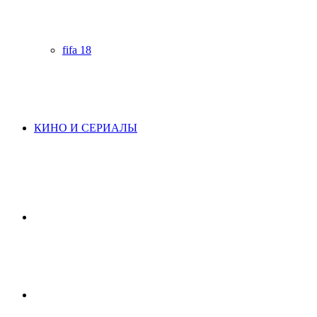
fifa 18
КИНО И СЕРИАЛЫ
Начните
поиск
Switch