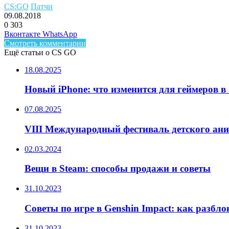
CS:GO
Патчи
09.08.2018
0
303
Facebook
Twitter
LinkedIn
Telegram
Вконтакте
WhatsApp
Смотреть комментарии
Ещё статьи о CS GO
18.08.2025
Новый iPhone: что изменится для геймеров в 
07.08.2025
VIII Международный фестиваль детского ан
02.03.2024
Вещи в Steam: способы продажи и советы
31.10.2023
Советы по игре в Genshin Impact: как разбл
31.10.2023