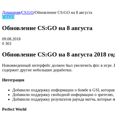
Домашняя
/
CS:GO
/
Обновление CS:GO на 8 августа
CS:GO
skin
Обновление CS:GO на 8 августа
09.08.2018
0
303
Facebook
Twitter
LinkedIn
Обновление CS:GO на 8 августа 2018 го
Нововведенный интерфейс должен был увеличить фпс в игре. Р
содержит другие небольшие доработки.
Интеграция
Добавили поддержку информации о бомбе в GSI, которая
Добавили поддержку свободной информации о зрителях, к
Добавили поддержку результатов раунда матча, которые
Perfect World