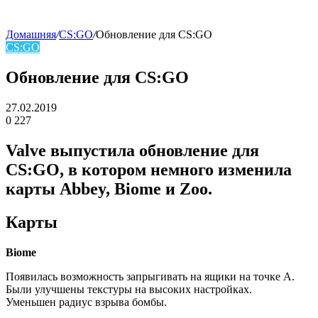
Домашняя
/
CS:GO
/
Обновление для CS:GO
CS:GO
skin
Обновление для CS:GO
27.02.2019
0
227
Facebook
Twitter
LinkedIn
Valve выпустила обновление для
CS:GO, в котором немного изменила
карты Abbey, Biome и Zoo.
Карты
Biome
Появилась возможность запрыгивать на ящики на точке А.
Были улучшены текстуры на высоких настройках.
Уменьшен радиус взрыва бомбы.