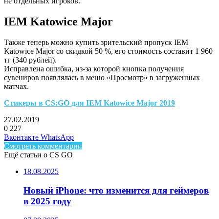
не отдельных игроков.
IEM Katowice Major
Также теперь можно купить зрительский пропуск IEM
Katowice Major со скидкой 50 %, его стоимость составит 1 960
тг (340 рублей).
Исправлена ошибка, из-за которой кнопка получения
сувениров появлялась в меню «Просмотр» в загруженных
матчах.
Стикеры в CS:GO для IEM Katowice Major 2019
27.02.2019
0
227
Facebook
Twitter
LinkedIn
Telegram
Вконтакте
WhatsApp
Смотреть комментарии
Ещё статьи о CS GO
18.08.2025
Новый iPhone: что изменится для геймеров
в 2025 году