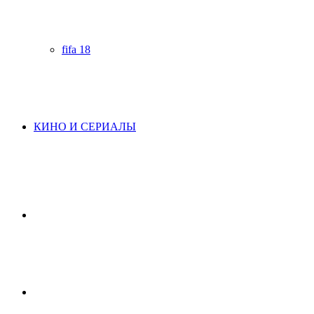
fifa 18
КИНО И СЕРИАЛЫ
Начните
поиск
Switch