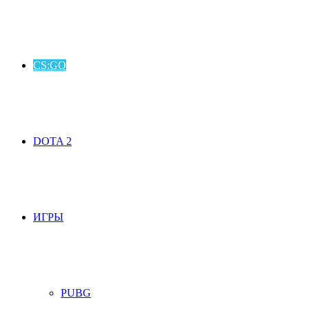
CS:GO
DOTA 2
ИГРЫ
PUBG