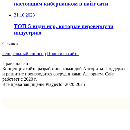
настоящим киберпанком в найт сити
31.10.2023
ТОП-5 инди-игр, которые перевернули
индустрию
Ссылки
Генеральный спонсор
Политика сайта
Права на сайт
Концепция сайта разработана командой Алгоритм. Поддержка
и развитие производится сотрудниками Алгоритм. Сайт
работает с 2020 г.
Все права защищены Playjector 2020-2025
Facebook
Twitter
WhatsApp
Telegram
Кнопка
«Наверх»