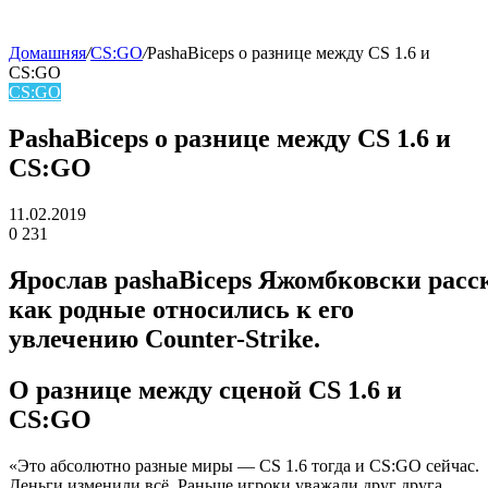
Домашняя
/
CS:GO
/
PashaBiceps о разнице между CS 1.6 и
CS:GO
skin
CS:GO
PashaBiceps о разнице между CS 1.6 и
CS:GO
11.02.2019
0
231
Facebook
Twitter
LinkedIn
Ярослав pashaBiceps Яжомбковски
расск
как родные относились к его
увлечению Counter-Strike.
О разнице между сценой CS 1.6 и
CS:GO
«Это абсолютно разные миры — CS 1.6 тогда и CS:GO сейчас.
Деньги изменили всё. Раньше игроки уважали друг друга.