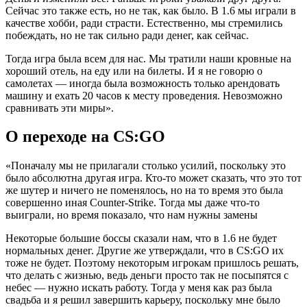
Сейчас это также есть, но не так, как было. В 1.6 мы играли в
качестве хобби, ради страсти. Естественно, мы стремились
побеждать, но не так сильно ради денег, как сейчас.
Тогда игра была всем для нас. Мы тратили наши кровные на
хороший отель, на еду или на билеты. И я не говорю о
самолетах — иногда была возможность только арендовать
машину и ехать 20 часов к месту проведения. Невозможно
сравнивать эти миры».
О переходе на CS:GO
«Поначалу мы не прилагали столько усилий, поскольку это
было абсолютна другая игра. Кто-то может сказать, что это тот
же шутер и ничего не поменялось, но на то время это была
совершенно иная Counter-Strike. Тогда мы даже что-то
выиграли, но время показало, что нам нужны замены
Некоторые большие боссы сказали нам, что в 1.6 не будет
нормальных денег. Другие же утверждали, что в CS:GO их
тоже не будет. Поэтому некоторым игрокам пришлось решать,
что делать с жизнью, ведь деньги просто так не посыпятся с
небес — нужно искать работу. Тогда у меня как раз была
свадьба и я решил завершить карьеру, поскольку мне было