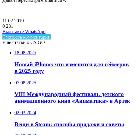
Давай пересмотрим в записи».
11.02.2019
0
231
Facebook
Twitter
LinkedIn
Telegram
Вконтакте
WhatsApp
Смотреть комментарии
Ещё статьи о CS GO
18.08.2025
Новый iPhone: что изменится для геймеров
в 2025 году
07.08.2025
VIII Международный фестиваль детского
анимационного кино «Аниматика» в Артек
02.03.2024
Вещи в Steam: способы продажи и советы