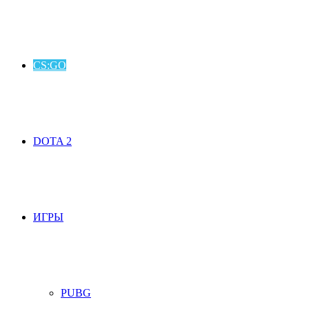
CS:GO
DOTA 2
ИГРЫ
PUBG