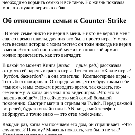
необходимо кормить семью и всё такое. Но жизнь показала
мне, что нужно верить в себя».
Об отношении семьи к Counter-Strike
«В моей семье никто не верил в меня. Никто не верил в меня
еще со времен школы, для них это была просто игра. У меня
есть веселая история с моим тестем: он тоже никогда не верил
в меня. Это такой настоящий мужик из польской армии —
можно представить, как это выглядит.
В какой-то момент Кинга [
жена — прим. ред.
] рассказала
отцу, что её парень играет в игры. Тот спросил: «Какие игры?
Футбол, баскетбол?», а она ответила: «Компьютерные игры».
Тесть был шокирован. Он представлял, что я буду таким себе
«сыном», и мы сможем проводить время, так сказать, по-
семейному. А когда он узнал про видеоигры: «Что это за
парень вообще?». Но сейчас это мой самый большой
поклонник. Смотрит матчи и стримы на Twitch. Перед каждой
встречей, будь то онлайн или LAN, когда мой телефон
вибрирует, я точно знаю — это отец моей жены.
Каждый раз, когда мы посещаем его дом, он спрашивает: «Что
случилось? Почему? Можешь показать, что было не так?