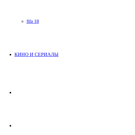
fifa 18
КИНО И СЕРИАЛЫ
Начните
поиск
Switch