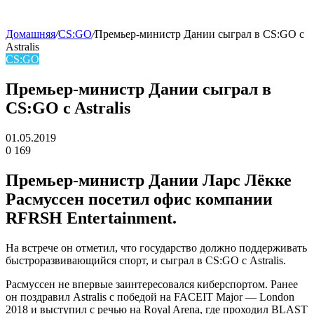
Домашняя
/
CS:GO
/
Премьер‑министр Дании сыграл в CS:GO c
Astralis
skin
CS:GO
Премьер‑министр Дании сыграл в
CS:GO c Astralis
01.05.2019
0
169
Facebook
Twitter
LinkedIn
Премьер-министр Дании Ларс Лёкке
Расмуссен посетил офис компании
RFRSH Entertainment.
На встрече он отметил, что государство должно поддерживать
быстроразвивающийся спорт, и сыграл в CS:GO с
Astralis
.
Расмуссен не впервые заинтересовался киберспортом. Ранее
он поздравил
Astralis
с победой на FACEIT Major — London
2018 и выступил с речью на Royal Arena, где проходил BLAST