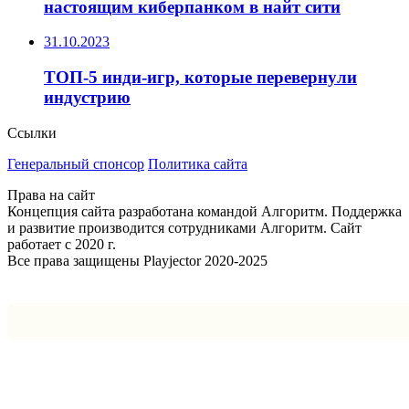
настоящим киберпанком в найт сити
31.10.2023
ТОП-5 инди-игр, которые перевернули
индустрию
Ссылки
Генеральный спонсор
Политика сайта
Права на сайт
Концепция сайта разработана командой Алгоритм. Поддержка
и развитие производится сотрудниками Алгоритм. Сайт
работает с 2020 г.
Все права защищены Playjector 2020-2025
Facebook
Twitter
WhatsApp
Telegram
Кнопка
«Наверх»