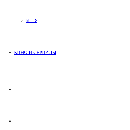
fifa 18
КИНО И СЕРИАЛЫ
Начните
поиск
Switch