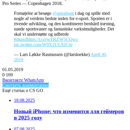
Pro Series — Copenhagen 2018.
Fornøjelse at besøge
@astralisgg
i dag og spille med
nogle af verdens bedste inden for e-sport. Sporten er i
rivende udvikling, og den kombinerer benhård træning,
sunde sportsvaner og fantastiske vækstmuligheder. Det
skal vi understøtte og udbrede
#dkpol
https://t.co/wTRZW5COwz
pic.twitter.com/W9X2UL92Cm
— Lars Løkke Rasmussen (@larsloekke)
April 30,
2019
01.05.2019
0
169
Facebook
Twitter
LinkedIn
Telegram
Вконтакте
WhatsApp
Смотреть комментарии
Ещё статьи о CS GO
18.08.2025
Новый iPhone: что изменится для геймеров
в 2025 году
07.08.2025