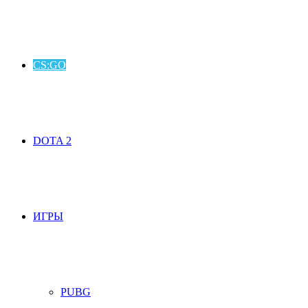
CS:GO
DOTA 2
ИГРЫ
PUBG