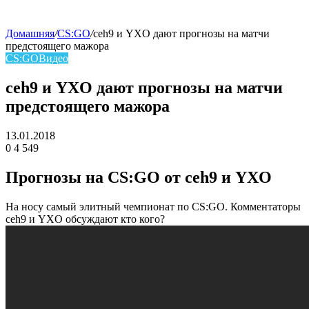
Домашняя
/
CS:GO
/
ceh9 и YXO дают прогнозы на матчи
предстоящего мажора
skin
CS:GO
Видео
ceh9 и YXO дают прогнозы на матчи
предстоящего мажора
13.01.2018
0
4 549
Facebook
Twitter
LinkedIn
Прогнозы на CS:GO от ceh9 и YXO
На носу самый элитный чемпионат по CS:GO. Комментаторы
ceh9 и YXO обсуждают кто кого?