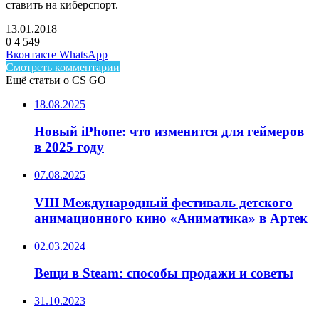
ставить на киберспорт.
13.01.2018
0
4 549
Facebook
Twitter
LinkedIn
Telegram
Вконтакте
WhatsApp
Смотреть комментарии
Ещё статьи о CS GO
18.08.2025
Новый iPhone: что изменится для геймеров
в 2025 году
07.08.2025
VIII Международный фестиваль детского
анимационного кино «Аниматика» в Артек
02.03.2024
Вещи в Steam: способы продажи и советы
31.10.2023