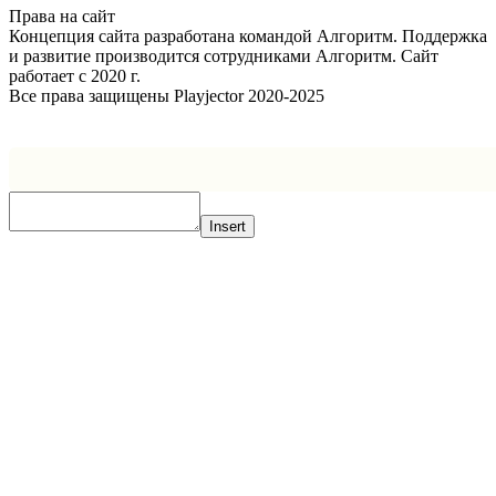
Права на сайт
Концепция сайта разработана командой Алгоритм. Поддержка
и развитие производится сотрудниками Алгоритм. Сайт
работает с 2020 г.
Все права защищены Playjector 2020-2025
Facebook
Twitter
WhatsApp
Telegram
Кнопка
«Наверх»
Insert