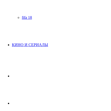
fifa 18
КИНО И СЕРИАЛЫ
Начните
поиск
Switch