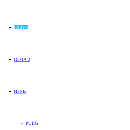
CS:GO
DOTA 2
ИГРЫ
PUBG