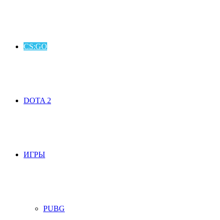
CS:GO
DOTA 2
ИГРЫ
PUBG