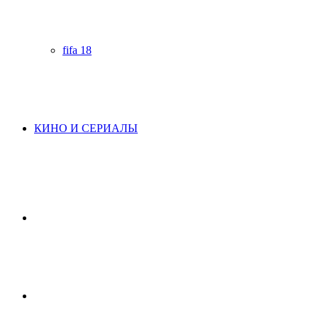
fifa 18
КИНО И СЕРИАЛЫ
Начните
поиск
Switch