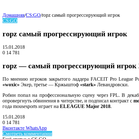
Домашняя
/
CS:GO
/
ropz самый прогрессирующий игрок
CS:GO
skin
ropz самый прогрессирующий игрок
15.01.2018
0
14 781
Facebook
Twitter
LinkedIn
ropz — самый прогрессирующий игрок 
По мнению игроков закрытого ладдера FACEIT Pro League 
«woxic»
Экер, третье — Кржыштоф
«stark»
Левандровски.
Робин попал на профессиональную сцену через FPL. В декабр
опровергнуть обвинения в читерстве, и подписал контракт с
mo
года mousesports играет на
ELEAGUE Major 2018
.
15.01.2018
0
14 781
Facebook
Twitter
LinkedIn
Telegram
Вконтакте
WhatsApp
Смотреть комментарии