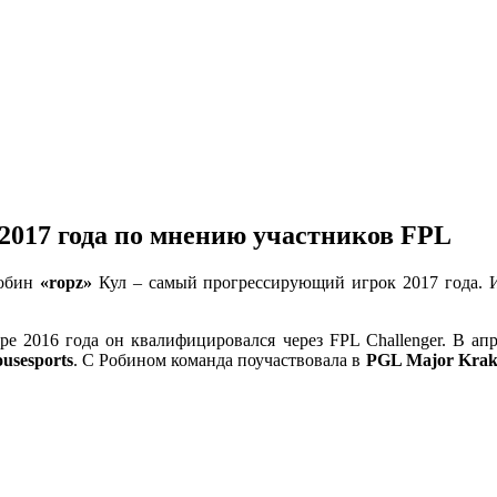
2017 года по мнению участников FPL
Робин
«
ropz
»
Кул – самый прогрессирующий игрок 2017 года. И
е 2016 года он квалифицировался через FPL Challenger. В ап
usesports
. С Робином команда поучаствовала в
PGL Major Krak