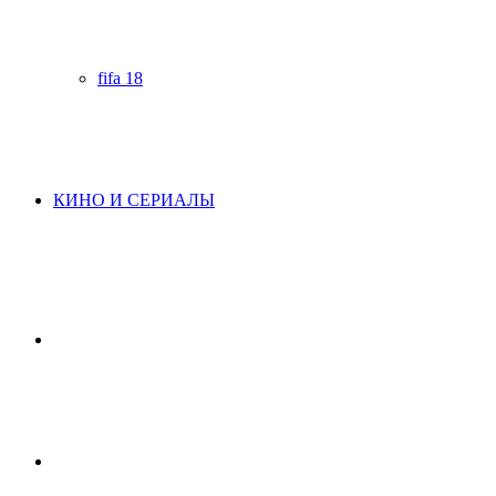
fifa 18
КИНО И СЕРИАЛЫ
Начните
поиск
Switch