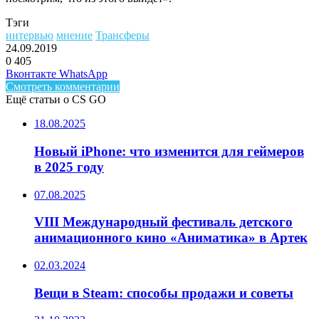
Тэги
интервью
мнение
Трансферы
24.09.2019
0
405
Facebook
Twitter
LinkedIn
Telegram
Вконтакте
WhatsApp
Смотреть комментарии
Ещё статьи о CS GO
18.08.2025
Новый iPhone: что изменится для геймеров
в 2025 году
07.08.2025
VIII Международный фестиваль детского
анимационного кино «Аниматика» в Артек
02.03.2024
Вещи в Steam: способы продажи и советы