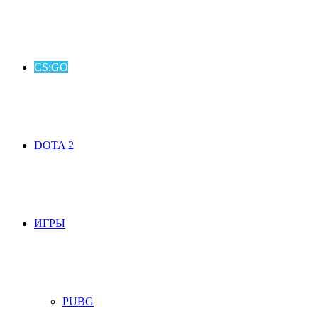
CS:GO
DOTA 2
ИГРЫ
PUBG