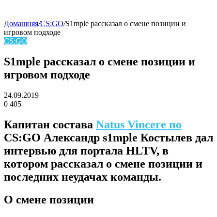
Домашняя
/
CS:GO
/
S1mple рассказал о смене позиции и
игровом подходе
skin
CS:GO
S1mple рассказал о смене позиции и
игровом подходе
24.09.2019
0
405
Facebook
Twitter
LinkedIn
Капитан состава
Natus Vincere
по
CS:GO
Александр s1mple Костылев дал
интервью для портала HLTV, в
котором рассказал о смене позиции и
последних неудачах команды.
О смене позиции