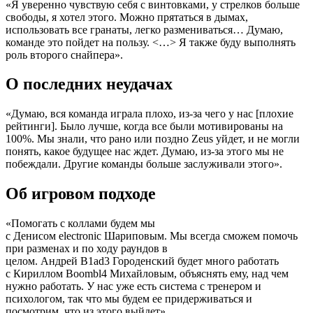
«Я уверенно чувствую себя с винтовками, у стрелков больше
свободы, я хотел этого. Можно прятаться в дымах,
использовать все гранаты, легко размениваться… Думаю,
команде это пойдет на пользу. <…> Я также буду выполнять
роль второго снайпера».
О последних неудачах
«Думаю, вся команда играла плохо, из-за чего у нас [плохие
рейтинги]. Было лучше, когда все были мотивированы на
100%. Мы знали, что рано или поздно Zeus уйдет, и не могли
понять, какое будущее нас ждет. Думаю, из-за этого мы не
побеждали. Другие команды больше заслуживали этого».
Об игровом подходе
«Помогать с коллами будем мы
с
Денисом electronic Шариповым
. Мы всегда сможем помочь
при разменах и по ходу раундов в
целом.
Андрей B1ad3 Городенский
будет много работать
с
Кириллом Boombl4 Михайловым
, объяснять ему, над чем
нужно работать. У нас уже есть система с тренером и
психологом, так что мы будем ее придерживаться и
посмотрим, что из этого выйдет».