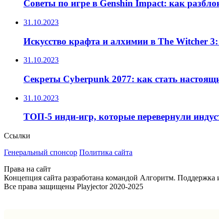
Советы по игре в Genshin Impact: как разбл
31.10.2023
Искусство крафта и алхимии в The Witcher 3
31.10.2023
Секреты Cyberpunk 2077: как стать настоящ
31.10.2023
ТОП-5 инди-игр, которые перевернули инду
Ссылки
Генеральный спонсор
Политика сайта
Права на сайт
Концепция сайта разработана командой Алгоритм. Поддержка и 
Все права защищены Playjector 2020-2025
Facebook
Twitter
WhatsApp
Telegram
Кнопка
«Наверх»