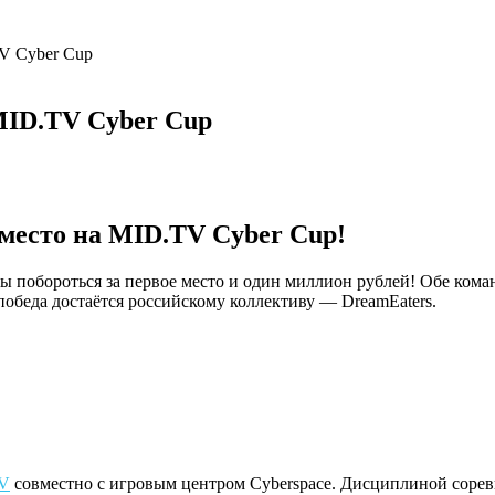
TV Cyber Cup
MID.TV Cyber Cup
 место на MID.TV Cyber Cup!
бы побороться за первое место и один миллион рублей! Обе ком
, победа достаётся российскому коллективу — DreamEaters.
V
совместно с игровым центром Cyberspace. Дисциплиной соре