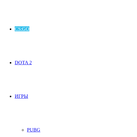
CS:GO
DOTA 2
ИГРЫ
PUBG