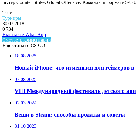
шутер Counter-Strike: Global Offensive. Команды в формате 5×5 
Тэги
Турниры
30.07.2018
0
734
Facebook
Twitter
LinkedIn
Telegram
Вконтакте
WhatsApp
Смотреть комментарии
Ещё статьи о CS GO
18.08.2025
Новый iPhone: что изменится для геймеров в 
07.08.2025
VIII Международный фестиваль детского ан
02.03.2024
Вещи в Steam: способы продажи и советы
31.10.2023