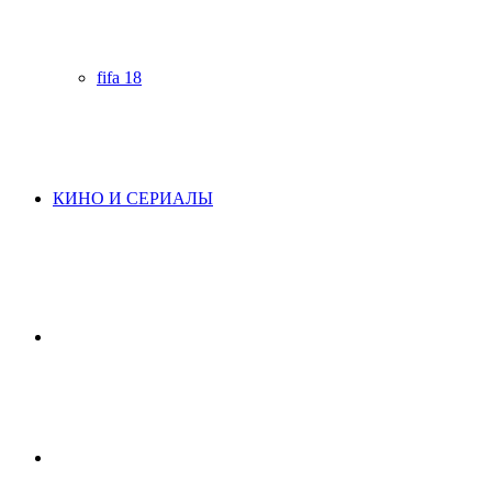
fifa 18
КИНО И СЕРИАЛЫ
Начните
поиск
Switch