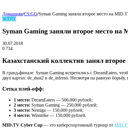
Домашняя
/
CS:GO
/
Syman Gaming заняли второе место на MID.
CS:GO
skin
Syman Gaming заняли второе место на 
30.07.2018
0
734
Facebook
Twitter
LinkedIn
Казахстанский коллектив занял второе
В гранд-финале Syman Gaming встретились с DreamEaters, что
двух картах: de_dust2 и de_inferno. Несмотря на равную борьбу
Сетка плей-офф:
1 место:
DreamEaters — 500,000 рублей;
2 место:
Syman Gaming — 250,000 рублей;
3 место:
Nemiga — 150,000 рублей;
4 место:
Winstrike — 150,000 рублей.
MID.TV Cyber Cup
— это киберспортивный турнир от
MID.T