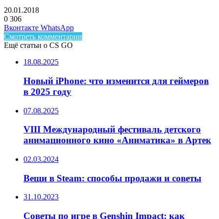
20.01.2018
0
306
Facebook
Twitter
LinkedIn
Telegram
Вконтакте
WhatsApp
Смотреть комментарии
Ещё статьи о CS GO
18.08.2025
Новый iPhone: что изменится для геймеров
в 2025 году
07.08.2025
VIII Международный фестиваль детского
анимационного кино «Аниматика» в Артек
02.03.2024
Вещи в Steam: способы продажи и советы
31.10.2023
Советы по игре в Genshin Impact: как