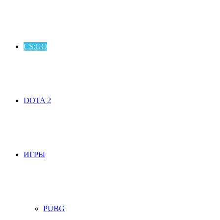
CS:GO
DOTA 2
ИГРЫ
PUBG