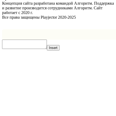
Концепция сайта разработана командой Алгоритм. Поддержка
и развитие производится сотрудниками Алгоритм. Сайт
работает с 2020 г.
Все права защищены Playjector 2020-2025
Facebook
Twitter
WhatsApp
Telegram
Кнопка
«Наверх»
Insert