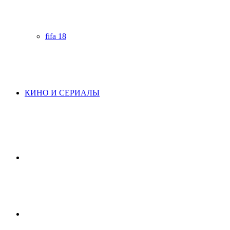
fifa 18
КИНО И СЕРИАЛЫ
Начните
поиск
Switch