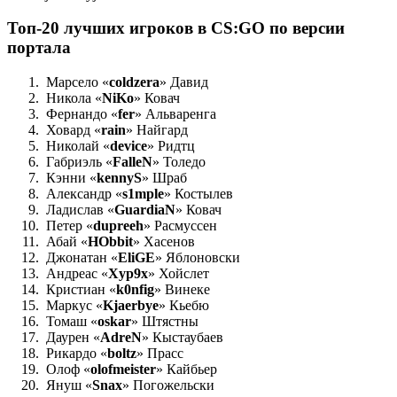
Топ-20 лучших игроков в CS:GO по версии
портала
Марсело «
coldzera
» Давид
Никола «
NiKo
» Ковач
Фернандо «
fer
» Альваренга
Ховард «
rain
» Найгард
Николай «
device
» Ридтц
Габриэль «
FalleN
» Толедо
Кэнни «
kennyS
» Шраб
Александр «
s1mple
» Костылев
Ладислав «
GuardiaN
» Ковач
Петер «
dupreeh
» Расмуссен
Абай «
HObbit
» Хасенов
Джонатан «
EliGE
» Яблоновски
Андреас «
Xyp9x
» Хойслет
Кристиан «
k0nfig
» Винеке
Маркус «
Kjaerbye
» Кьебю
Томаш «
oskar
» Штястны
Даурен «
AdreN
» Кыстаубаев
Рикардо «
boltz
» Прасс
Олоф «
olofmeister
» Кайбьер
Януш «
Snax
» Погожельски