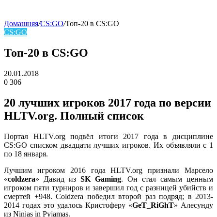
Домашняя
/
CS:GO
/
Топ-20 в CS:GO
CS:GO
skin
Топ-20 в CS:GO
20.01.2018
0
306
Facebook
Twitter
LinkedIn
20 лучших игроков 2017 года по версии
HLTV.org. Полный список
Портал HLTV.org подвёл итоги 2017 года в дисциплине
CS:GO списком двадцати лучших игроков. Их объявляли с 1
по 18 января.
Лучшим игроком 2016 года HLTV.org признали Марсело
«
coldzera
» Давид из
SK
Gaming
. Он стал самым ценным
игроком пяти турниров и завершил год с разницей убийств и
смертей +948. Coldzera победил второй раз подряд; в 2013-
2014 годах это удалось Кристоферу «
GeT
_
RiGhT
» Алесунду
из Ninjas in Pyjamas.