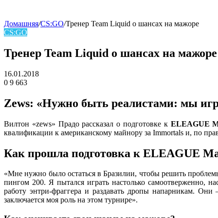
Домашняя
/
CS:GO
/
Тренер Team Liquid о шансах на мажоре
CS:GO
skin
Тренер Team Liquid о шансах на мажоре
16.01.2018
0
9 663
Facebook
Twitter
LinkedIn
Zews: «Нужно быть реалистами: мы игр
Вилтон «zews» Прадо рассказал о подготовке к
ELEAGUE Ma
квалификации к американскому майнору за Immortals и, по прав
Как прошла подготовка к ELEAGUE Ma
«Мне нужно было остаться в Бразилии, чтобы решить проблемы
пингом 200. Я пытался играть настолько самоотверженно, на
работу энтри-фраггера и раздавать дропы напарникам. Они 
заключается моя роль на этом турнире».