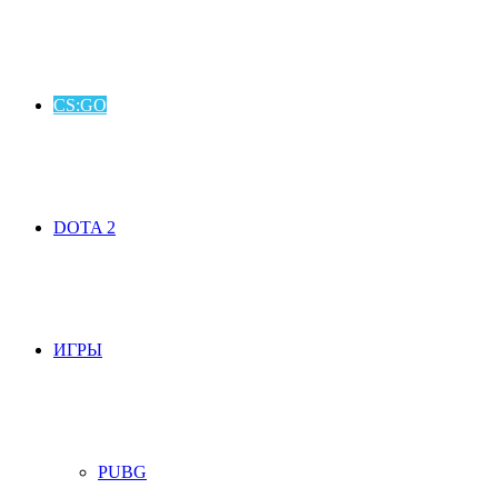
CS:GO
DOTA 2
ИГРЫ
PUBG