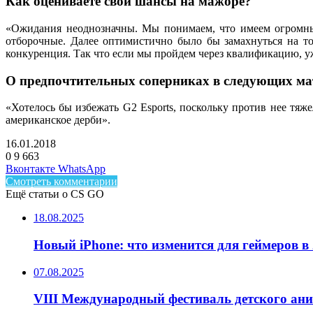
Как оцениваете свои шансы на мажоре?
«Ожидания неоднозначны. Мы понимаем, что имеем огромный
отборочные. Далее оптимистично было бы замахнуться на то
конкуренция. Так что если мы пройдем через квалификацию, у
О предпочтительных соперниках в следующих ма
«Хотелось бы избежать G2 Esports, поскольку против нее тяж
американское дерби».
16.01.2018
0
9 663
Facebook
Twitter
LinkedIn
Telegram
Вконтакте
WhatsApp
Смотреть комментарии
Ещё статьи о CS GO
18.08.2025
Новый iPhone: что изменится для геймеров в 
07.08.2025
VIII Международный фестиваль детского ан