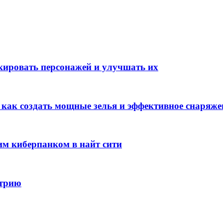
окировать персонажей и улучшать их
: как создать мощные зелья и эффективное снаряже
им киберпанком в найт сити
стрию