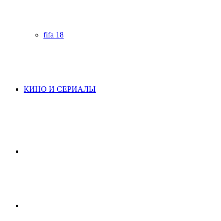
fifa 18
КИНО И СЕРИАЛЫ
Начните
поиск
Switch